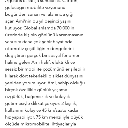
Ağustos’ta satışa sunulacak. Citroen, 
geleceğin mobilite vizyonunu 
bugünden sunan ve  alanında çığır 
açan Ami’nin bu yıl beşinci yaşını 
kutluyor. Global anlamda 70.000'in 
üzerinde kişinin gönlünü kazanmasının 
yanı sıra daha çok şehir hayatında 
otomotiv çeşitliliğinin dengelerini 
değiştiren gerçek bir sosyal fenomen 
haline gelen Ami hafif, elektrikli ve 
sessiz bir mobilite çözümünü erişilebilir 
kılarak dört tekerlekli bisiklet dünyasını 
yeniden yorumluyor. Ami, sahip olduğu 
birçok özellikle günlük yaşama 
özgürlük, bağımsızlık ve kolaylık 
getirmesiyle dikkat çekiyor: 2 kişilik, 
kullanımı kolay ve 45 km/saate kadar 
hız yapabiliyor, 75 km menziliyle büyük 
ölçüde mikromobilite  ihtiyaçlarıyla 