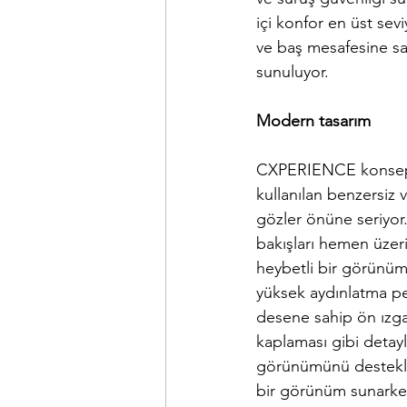
içi konfor en üst sevi
ve baş mesafesine sah
sunuluyor.
Modern tasarım
CXPERIENCE konsept o
kullanılan benzersiz 
gözler önüne seriyor.
bakışları hemen üzeri
heybetli bir görünüme
yüksek aydınlatma pe
desene sahip ön ızga
kaplaması gibi detay
görünümünü destekliy
bir görünüm sunarke