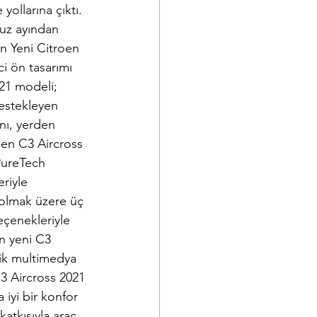
ollarına çıktı. 
uz ayından 
an Yeni Citroen 
ci ön tasarımı 
21 modeli; 
destekleyen 
nı, yerden 
oen C3 Aircross 
PureTech 
riyle 
 olmak üzere üç 
eçenekleriyle 
en yeni C3 
atik multimedya 
C3 Aircross 2021 
 iyi bir konfor 
tkısıyla araç 