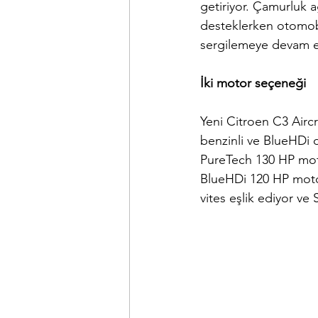
getiriyor. Çamurluk 
desteklerken otomob
sergilemeye devam e
İki motor seçeneği
Yeni Citroen C3 Airc
benzinli ve BlueHDi d
PureTech 130 HP motor
BlueHDi 120 HP moto
vites eşlik ediyor ve