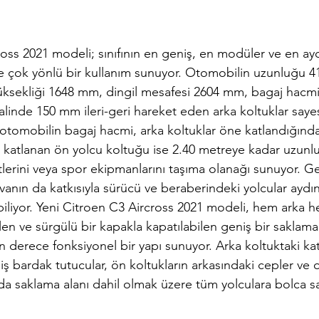
oss 2021 modeli; sınıfının en geniş, en modüler ve en aydı
e çok yönlü bir kullanım sunuyor. Otomobilin uzunluğu 
ksekliği 1648 mm, dingil mesafesi 2604 mm, bagaj hacmi i
alinde 150 mm ileri-geri hareket eden arka koltuklar saye
ca otomobilin bagaj hacmi, arka koltuklar öne katlandığında
ne katlanan ön yolcu koltuğu ise 2.40 metreye kadar uzunl
erini veya spor ekipmanlarını taşıma olanağı sunuyor. Ge
nın da katkısıyla sürücü ve beraberindeki yolcular aydınlı
biliyor. Yeni Citroen C3 Aircross 2021 modeli, hem arka 
ilen ve sürgülü bir kapakla kapatılabilen geniş bir saklama
n derece fonksiyonel bir yapı sunuyor. Arka koltuktaki kat
 bardak tutucular, ön koltukların arkasındaki cepler ve 
da saklama alanı dahil olmak üzere tüm yolculara bolca s