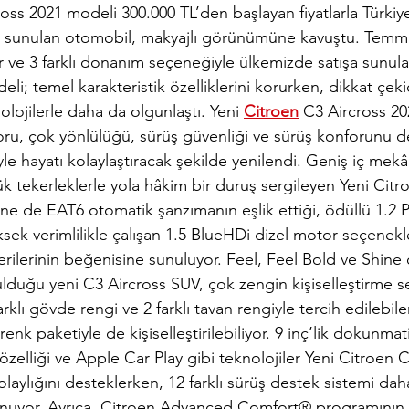
oss 2021 modeli 300.000 TL’den başlayan fiyatlarla Türkiye y
şa sunulan otomobil, makyajlı görünümüne kavuştu. Temm
or ve 3 farklı donanım seçeneğiyle ülkemizde satışa sunul
li; temel karakteristik özelliklerini korurken, dikkat çeki
lojilerle daha da olgunlaştı. Yeni 
Citroen
 C3 Aircross 20
foru, çok yönlülüğü, sürüş güvenliği ve sürüş konforunu 
iyle hayatı kolaylaştıracak şekilde yenilendi. Geniş iç mekâ
k tekerleklerle yola hâkim bir duruş sergileyen Yeni Citr
ine de EAT6 otomatik şanzımanın eşlik ettiği, ödüllü 1.2 
sek verimlilikle çalışan 1.5 BlueHDi dizel motor seçenekle
rilerinin beğenisine sunuluyor. Feel, Feel Bold ve Shine
lduğu yeni C3 Aircross SUV, çok zengin kişiselleştirme s
farklı gövde rengi ve 2 farklı tavan rengiyle tercih edilebil
 renk paketiyle de kişiselleştirilebiliyor. 9 inç’lik dokunm
 özelliği ve Apple Car Play gibi teknolojiler Yeni Citroen 
laylığını desteklerken, 12 farklı sürüş destek sistemi daha
unuyor. Ayrıca, Citroen Advanced Comfort® programının ka