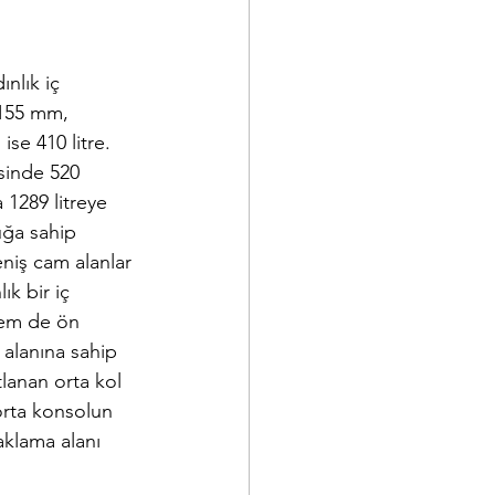
nlık iç 
4155 mm, 
se 410 litre. 
sinde 520 
 1289 litreye 
uğa sahip 
niş cam alanlar 
k bir iç 
hem de ön 
 alanına sahip 
lanan orta kol 
orta konsolun 
aklama alanı 