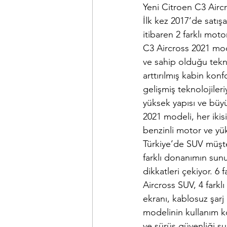
Yeni Citroen C3 Aircr
İlk kez 2017’de satı
itibaren 2 farklı mot
C3 Aircross 2021 mode
ve sahip olduğu tekno
arttırılmış kabin kon
gelişmiş teknolojiler
yüksek yapısı ve büyü
2021 modeli, her ikis
benzinli motor ve yük
Türkiye’de SUV müşte
farklı donanımın sunu
dikkatleri çekiyor. 6 
Aircross SUV, 4 farklı
ekranı, kablosuz şarj
modelinin kullanım ko
ve sürüş güvenliği s