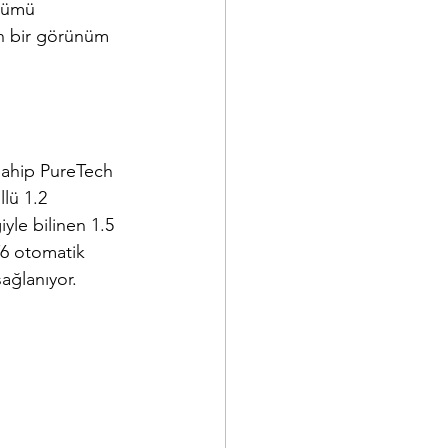
nümü 
n bir görünüm 
sahip PureTech 
lü 1.2 
yle bilinen 1.5 
6 otomatik 
ağlanıyor. 