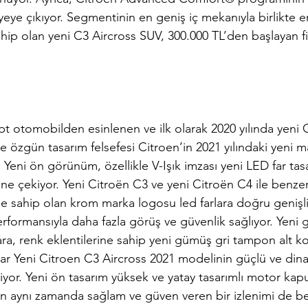
yeye çıkıyor. Segmentinin en geniş iç mekanıyla birlikte en
ip olan yeni C3 Aircross SUV, 300.000 TL’den başlayan fiy
tomobilden esinlenen ve ilk olarak 2020 yılında yeni C
ve özgün tasarım felsefesi Citroen’in 2021 yılındaki yeni ma
 Yeni ön görünüm, özellikle V-Işık imzası yeni LED far tasa
ne çekiyor. Yeni Citroën C3 ve yeni Citroën C4 ile benze
 sahip olan krom marka logosu led farlara doğru genişliyo
rformansıyla daha fazla görüş ve güvenlik sağlıyor. Yeni 
ra, renk eklentilerine sahip yeni gümüş gri tampon alt k
lar Yeni Citroen C3 Aircross 2021 modelinin güçlü ve din
or. Yeni ön tasarım yüksek ve yatay tasarımlı motor kap
n aynı zamanda sağlam ve güven veren bir izlenimi de b