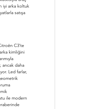
 iyi arka koltuk 
atlarla satışa 
itroën C3’te 
rka kimliğini 
rımıyla 
r, ancak daha 
r. Led farlar, 
geometrik 
oruma 
amik 
utu ile modern 
eraberinde 