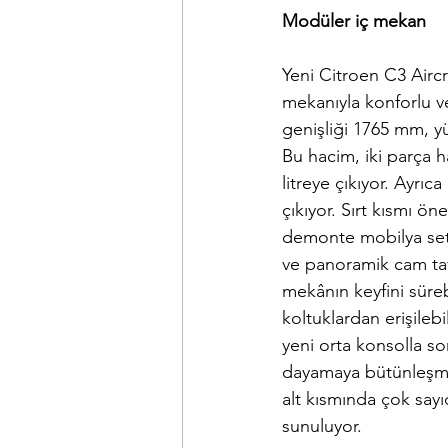
Modüler iç mekan
Yeni Citroen C3 Aircr
mekanıyla konforlu v
genişliği 1765 mm, yü
Bu hacim, iki parça h
litreye çıkıyor. Ayrı
çıkıyor. Sırt kısmı ö
demonte mobilya setl
ve panoramik cam tava
mekânın keyfini süre
koltuklardan erişileb
yeni orta konsolla so
dayamaya bütünleşmiş
alt kısmında çok sayı
sunuluyor.