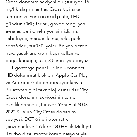
Cross donanım seviyesi oluşturuyor. 16 
inç’lik alaşım jantlar, Cross tipi arka 
tampon ve yeni ön skid plate, LED 
gündüz sürüş farları, gövde rengi yan 
aynalar, deri direksiyon simidi, hız 
sabitleyici, manuel klima, arka park 
sensörleri, sürücü, yolcu ön yan perde 
hava yastıkları, krom kapı kolları ve 
bagaj kapağı çıtası, 3,5 inç siyah-beyaz 
TFT gösterge paneli, 7 inç Uconnect 
HD dokunmatik ekran, Apple Car Play 
ve Android Auto entegrasyonlarıyla 
Bluetooth gibi teknolojik unsurlar City 
Cross donanım seviyesinin temel 
özelliklerini oluşturuyor. Yeni Fiat 500X 
2020 SUV’un City Cross donanım  
seviyesi, DCT 6 ileri otomatik 
şanzımanlı ve 1.6 litre 120 HP’lik Multijet 
II turbo dizel motor kombinasyonuyla 