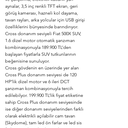
aynalar, 3,5 inç renkli TFT ekran, geri 
görüş kamerası, hazneli kol dayama, 
tavan rayları, arka yolcular için USB girişi 
özelliklerini bünyesinde barındırıyor. 
Cross donanım seviyeli Fiat 500X SUV, 
1.6 dizel motor otomatik şanzıman 
kombinasyonuyla 189.900 TL’den 
başlayan fiyatlarla SUV tutkunlarının 
beğenisine sunuluyor.
Cross gövdenin en üzerinde yer alan 
Cross Plus donanım seviyesi de 120 
HP’lik dizel motor ve 6 ileri DCT 
şanzıman kombinasyonuyla tercih 
edilebilyor. 199.900 TL’lik fiyat etiketine 
sahip Cross Plus donanım seviyesinde 
ise diğer donanım seviyelerinden farklı 
olarak elektrikli açılabilir cam tavan 
(Skydome), tam led ön farlar ve led sis 