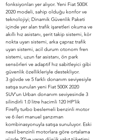
fonksiyonları yer alıyor. Yeni Fiat 500X 
2020 modeli, sahip olduğu konfor ve 
teknolojiyi; Dinamik Güvenlik Paketi 
içinde yer alan trafik işaretleri okuma ve 
akıllı hız asistanı, şerit takip sistemi, kör 
nokta uyarı sistemi, arka çapraz trafik 
uyarı sistemi, acil durum otonom fren 
sistemi, uzun far asistanı, ön park 
sensörleri ve adaptif hız sabitleyici gibi 
güvenlik özellikleriyle destekliyor.
3 gövde ve 5 farklı donanım seviyesiyle 
satışa sunulan yeni Fiat 500X 2020 
SUV’un Urban donanım seviyesinde 3 
silindirli 1.0 litre hacimli 120 HP’lik 
Firefly turbo beslemeli benzinli motor 
ve 6 ileri manuel şanzıman 
kombinasyonuyla satışa sunuluyor. Eski 
nesil benzinli motorlara göre ortalama 
yüzde 20’ye varan düşük yakıt tüketimi 