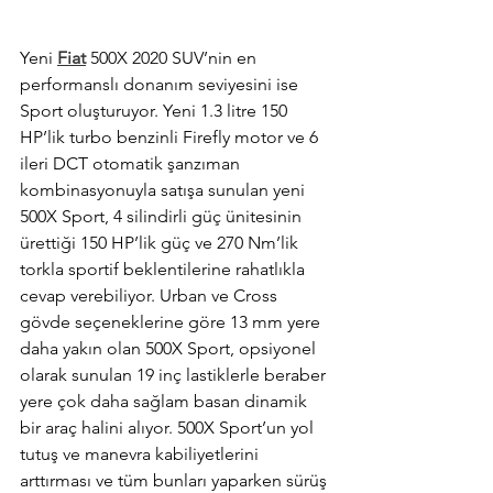
Yeni 
Fiat
 500X 2020 SUV’nin en 
performanslı donanım seviyesini ise 
Sport oluşturuyor. Yeni 1.3 litre 150 
HP’lik turbo benzinli Firefly motor ve 6 
ileri DCT otomatik şanzıman 
kombinasyonuyla satışa sunulan yeni 
500X Sport, 4 silindirli güç ünitesinin 
ürettiği 150 HP’lik güç ve 270 Nm’lik 
torkla sportif beklentilerine rahatlıkla 
cevap verebiliyor. Urban ve Cross 
gövde seçeneklerine göre 13 mm yere 
daha yakın olan 500X Sport, opsiyonel 
olarak sunulan 19 inç lastiklerle beraber 
yere çok daha sağlam basan dinamik 
bir araç halini alıyor. 500X Sport’un yol 
tutuş ve manevra kabiliyetlerini 
arttırması ve tüm bunları yaparken sürüş 