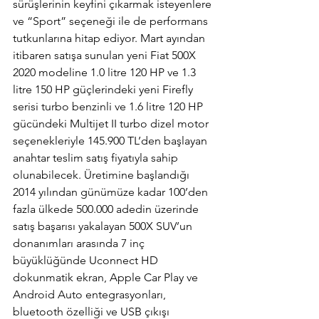
sürüşlerinin keyfini çıkarmak isteyenlere 
ve “Sport” seçeneği ile de performans 
tutkunlarına hitap ediyor. Mart ayından 
itibaren satışa sunulan yeni Fiat 500X 
2020 modeline 1.0 litre 120 HP ve 1.3 
litre 150 HP güçlerindeki yeni Firefly 
serisi turbo benzinli ve 1.6 litre 120 HP 
gücündeki Multijet II turbo dizel motor 
seçenekleriyle 145.900 TL’den başlayan 
anahtar teslim satış fiyatıyla sahip 
olunabilecek. Üretimine başlandığı 
2014 yılından günümüze kadar 100’den 
fazla ülkede 500.000 adedin üzerinde 
satış başarısı yakalayan 500X SUV’un 
donanımları arasında 7 inç 
büyüklüğünde Uconnect HD 
dokunmatik ekran, Apple Car Play ve 
Android Auto entegrasyonları, 
bluetooth özelliği ve USB çıkışı 