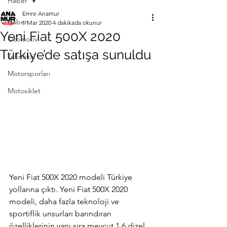
Haber
Emre Anamur
Haber
1 Mar 2020
4 dakikada okunur
Yeni Fiat 500X 2020
Otomotiv
Türkiye’de satışa sunuldu
Teknoloji
Motorsporları
Motosiklet
Yeni Fiat 500X 2020 modeli Türkiye 
yollarına çıktı. Yeni Fiat 500X 2020 
modeli, daha fazla teknoloji ve 
sportiflik unsurları barındıran 
özelliklerinin yanı sıra mevcut 1.6 dizel 