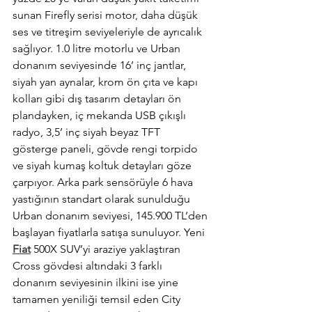
sunan Firefly serisi motor, daha düşük 
ses ve titreşim seviyeleriyle de ayrıcalık 
sağlıyor. 1.0 litre motorlu ve Urban 
donanım seviyesinde 16’ inç jantlar, 
siyah yan aynalar, krom ön çıta ve kapı 
kolları gibi dış tasarım detayları ön 
plandayken, iç mekanda USB çıkışlı 
radyo, 3,5’ inç siyah beyaz TFT 
gösterge paneli, gövde rengi torpido 
ve siyah kumaş koltuk detayları göze 
çarpıyor. Arka park sensörüyle 6 hava 
yastığının standart olarak sunulduğu 
Urban donanım seviyesi, 145.900 TL’den 
başlayan fiyatlarla satışa sunuluyor. Yeni 
Fiat
 500X SUV’yi araziye yaklaştıran 
Cross gövdesi altındaki 3 farklı 
donanım seviyesinin ilkini ise yine 
tamamen yeniliği temsil eden City 