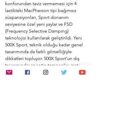
konforundan taviz vermemesi için 4 
lastikteki MacPherson tipi bağımsız 
süspansiyonları, Sport donanım 
seviyesine özel yeni yaylar ve FSD 
(Frequency Selective Damping) 
teknolojisi kullanılarak geliştirildi. Yeni 
500X Sport, teknik olduğu kadar genel 
tasarımında da farklı görselliğiyle 
dikkatleri topluyor. 500X Sport’un dış 
tasarımında; spor tip tamponlar, mat 
koyu gri ön çıta, kapı kolları ve yan 
aynalar, gövde rengi dodikler ve yan 
marşpiyeller, 18’’ alaşım jantlar, çift 
krom egzozlar, tam led ön farları, led 
sis ve gündüz sürüş farları, aracın yan 
tarafındaki Sport logosu, bagaj kapağı 
çıtasındaki Myron 500 logosu ve 
standart olarak sunulan elektrikli 
açılabilir cam tavan (Skydome) fark 