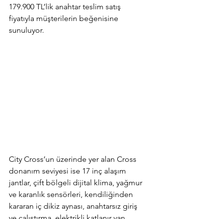
179.900 TL’lik anahtar teslim satış 
fiyatıyla müşterilerin beğenisine 
sunuluyor.
City Cross’un üzerinde yer alan Cross 
donanım seviyesi ise 17 inç alaşım 
jantlar, çift bölgeli dijital klima, yağmur 
ve karanlık sensörleri, kendiliğinden 
kararan iç dikiz aynası, anahtarsız giriş 
ve çalıştırma, elektrikli katlanır yan 