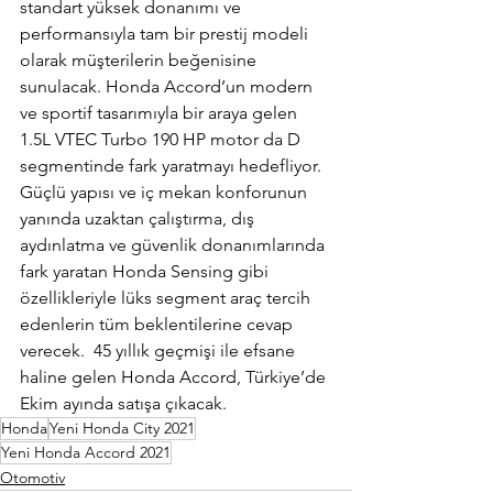
standart yüksek donanımı ve 
performansıyla tam bir prestij modeli 
olarak müşterilerin beğenisine 
sunulacak. Honda Accord’un modern 
ve sportif tasarımıyla bir araya gelen 
1.5L VTEC Turbo 190 HP motor da D 
segmentinde fark yaratmayı hedefliyor. 
Güçlü yapısı ve iç mekan konforunun 
yanında uzaktan çalıştırma, dış 
aydınlatma ve güvenlik donanımlarında 
fark yaratan Honda Sensing gibi 
özellikleriyle lüks segment araç tercih 
edenlerin tüm beklentilerine cevap 
verecek.  45 yıllık geçmişi ile efsane 
haline gelen Honda Accord, Türkiye’de 
Ekim ayında satışa çıkacak.
Honda
Yeni Honda City 2021
Yeni Honda Accord 2021
Otomotiv