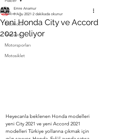
Haber
Emre Anamur
Haber
1 Ağu 2021
2 dakikada okunur
Yeni Honda City ve Accord
Otomotiv
2021 geliyor
Teknoloji
Motorsporları
Motosiklet
Heyecanla beklenen Honda modelleri 
yeni City 2021 ve yeni Accord 2021 
modelleri Türkiye yollarına çıkmak için 
gün sayıyor. Honda, Eylül ayında satışa 