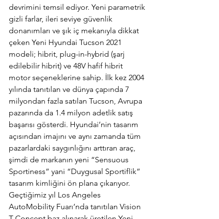
devrimini temsil ediyor. Yeni parametrik 
gizli farlar, ileri seviye güvenlik 
donanımları ve şık iç mekanıyla dikkat 
çeken Yeni Hyundai Tucson 2021 
modeli; hibrit, plug-in-hybrid (şarj 
edilebilir hibrit) ve 48V hafif hibrit 
motor seçeneklerine sahip. İlk kez 2004 
yılında tanıtılan ve dünya çapında 7 
milyondan fazla satılan Tucson, Avrupa 
pazarında da 1.4 milyon adetlik satış 
başarısı gösterdi. Hyundai’nin tasarım 
açısından imajını ve aynı zamanda tüm 
pazarlardaki saygınlığını arttıran araç, 
şimdi de markanın yeni “Sensuous 
Sportiness” yani “Duygusal Sportiflik” 
tasarım kimliğini ön plana çıkarıyor. 
Geçtiğimiz yıl Los Angeles 
AutoMobility Fuarı’nda tanıtılan Vision 
T Concept baz alınarak üretilen Yeni 