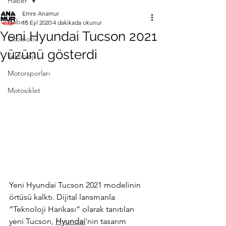
Haber
Emre Anamur
Haber
15 Eyl 2020
4 dakikada okunur
Yeni Hyundai Tucson 2021
Otomotiv
yüzünü gösterdi
Teknoloji
Motorsporları
Motosiklet
Yeni Hyundai Tucson 2021 modelinin 
örtüsü kalktı. Dijital lansmanla 
“Teknoloji Harikası” olarak tanıtılan 
yeni Tucson, 
Hyundai
’nin tasarım 