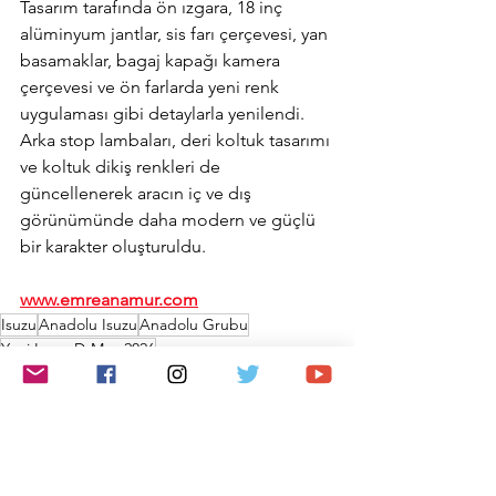
Tasarım tarafında ön ızgara, 18 inç 
alüminyum jantlar, sis farı çerçevesi, yan 
basamaklar, bagaj kapağı kamera 
çerçevesi ve ön farlarda yeni renk 
uygulaması gibi detaylarla yenilendi. 
Arka stop lambaları, deri koltuk tasarımı 
ve koltuk dikiş renkleri de 
güncellenerek aracın iç ve dış 
görünümünde daha modern ve güçlü 
bir karakter oluşturuldu.
www.emreanamur.com
Isuzu
Anadolu Isuzu
Anadolu Grubu
Yeni Isuzu D-Max 2026
Otomotiv