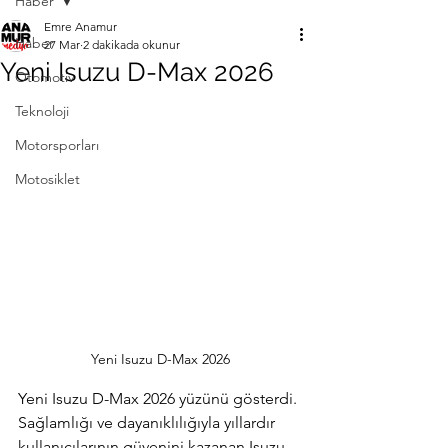
Haber
Emre Anamur
Haber
27 Mar
2 dakikada okunur
Yeni Isuzu D-Max 2026
Otomotiv
Teknoloji
Motorsporları
Motosiklet
Yeni Isuzu D-Max 2026
Yeni Isuzu D-Max 2026 yüzünü gösterdi. 
Sağlamlığı ve dayanıklılığıyla yıllardır 
kullanıcılarının güvenini kazanan Isuzu 