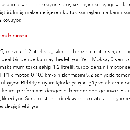
sarıma sahip direksiyon sürüş ve erişim kolaylığı sağlark
türülmüş malzeme içeren koltuk kumaşları markanın sürd
a koyuyor.
mans birarada
25
, mevcut 1.2 litrelik üç silindirli benzinli motor seçeneğiy
ideal bir denge kurmayı hedefliyor.
Yeni Mokka, ülkemiz
ksimum torka sahip 1.2 litrelik turbo benzinli motor s
 HP’lik motor, 0-100 km/s hızlanmasını 9.2 saniyede tamam
aşıyor. Birbiriyle uyum içinde çalışan güç ve aktarma or
üketimi performans dengesini beraberinde getiriyor. Bu 
ik ediyor. Sürücü isterse direksiyondaki vites değiştirme k
s değiştirebiliyor.