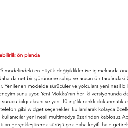
ebilirlik ön planda
25 modelinde
ki en büyük değişiklikler ise iç mekanda öne 
 daha da net bir görünüme sahip ve aracın ön tarafındaki 
or. Yenilenen modelde sürücüler ve yolculara yeni nesil bi
r deneyim sunuluyor. Yeni Mokka’nın her iki versiyonunda d
tal sürücü bilgi ekranı ve yeni 10 inç’lik renkli dokunmatik 
lı telefon gibi widget seçenekleri kullanılarak kolayca özelle
ca kullanıcılar yeni nesil multimedya üzerinden kablosuz A
ları gerçekleştirerek sürüşü çok daha keyifli hale getirebi