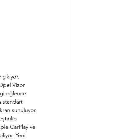
çıkıyor. 
Opel Vizor 
lgi-eğlence 
a standart 
ekran sunuluyor. 
ştirilip 
pple CarPlay ve 
liyor. Yeni 