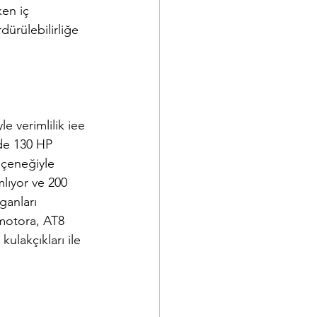
en iç 
ürülebilirliğe 
le verimlilik iee 
de 130 HP 
eçeneğiyle 
lıyor ve 200 
ganları 
motora, AT8 
ulakçıkları ile 