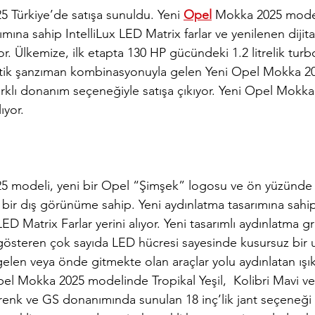
 Türkiye’de satışa sunuldu. Yeni 
Opel
 Mokka 2025 mode
ımına sahip IntelliLux LED Matrix farlar ve yenilenen dijita
or. Ülkemize, ilk etapta 130 HP gücündeki 1.2 litrelik turb
ik şanzıman kombinasyonuyla gelen 
Yeni Opel Mokka 2
rklı donanım seçeneğiyle satışa çıkıyor. 
Yeni Opel Mokka
ıyor.
5 modeli, 
yeni bir Opel “Şimşek” logosu ve ön yüzünde 
i bir dış görünüme sahip. Yeni aydınlatma tasarımına sahi
ED Matrix Farlar yerini alıyor. Yeni tasarımlı aydınlatma g
gösteren çok sayıda LED hücresi sayesinde kusursuz bir 
 gelen veya önde gitmekte olan araçlar yolu aydınlatan ış
pel Mokka 2025 modelinde
 Tropikal Yeşil,  Kolibri Mavi ve
renk ve GS donanımında sunulan 18 inç’lik jant seçeneği 