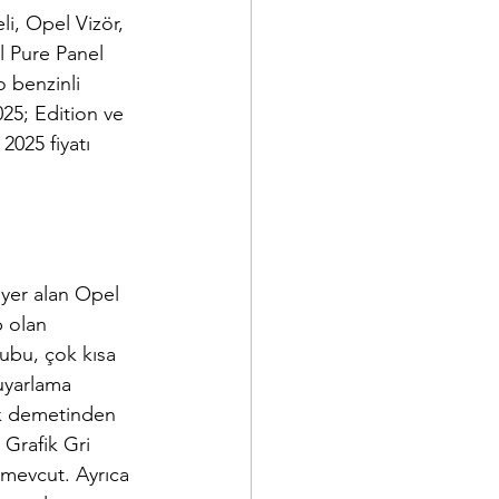
li
, Opel Vizör, 
l Pure Panel 
o benzinli 
025
; Edition ve 
 2025
 fiyatı 
yer alan Opel 
p olan 
rubu, çok kısa 
uyarlama 
ık demetinden 
 Grafik Gri 
mevcut. Ayrıca 