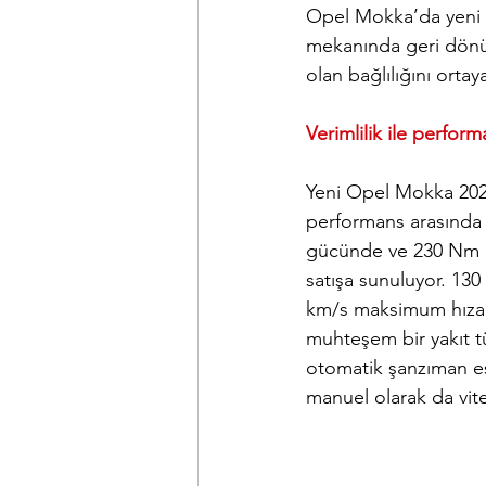
Opel Mokka’da yeni ta
mekanında geri dönüş
olan bağlılığını ortay
Verimlilik ile perfor
Yeni Opel Mokka 20
performans arasında 
gücünde ve 230 Nm ma
satışa sunuluyor. 130
km/s maksimum hıza ul
muhteşem bir yakıt t
otomatik şanzıman eşl
manuel olarak da vite