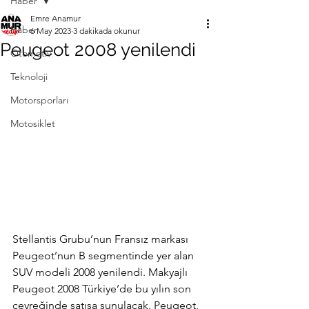
Haber
Emre Anamur
Haber
6 May 2023
3 dakikada okunur
Peugeot 2008 yenilendi
Otomotiv
Teknoloji
Motorsporları
Motosiklet
Stellantis Grubu’nun Fransız markası 
Peugeot’nun B segmentinde yer alan 
SUV modeli 2008 yenilendi. Makyajlı 
Peugeot 2008 Türkiye’de bu yılın son 
çeyreğinde satışa sunulacak. Peugeot, 