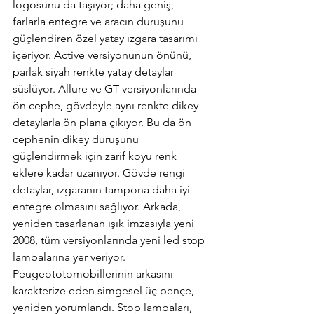
logosunu da taşıyor; daha geniş, 
farlarla entegre ve aracın duruşunu 
güçlendiren özel yatay ızgara tasarımı 
içeriyor. Active versiyonunun önünü, 
parlak siyah renkte yatay detaylar 
süslüyor. Allure ve GT versiyonlarında 
ön cephe, gövdeyle aynı renkte dikey 
detaylarla ön plana çıkıyor. Bu da ön 
cephenin dikey duruşunu 
güçlendirmek için zarif koyu renk 
eklere kadar uzanıyor. Gövde rengi 
detaylar, ızgaranın tampona daha iyi 
entegre olmasını sağlıyor. Arkada, 
yeniden tasarlanan ışık imzasıyla yeni 
2008, tüm versiyonlarında yeni led stop 
lambalarına yer veriyor. 
Peugeototomobillerinin arkasını 
karakterize eden simgesel üç pençe, 
yeniden yorumlandı. Stop lambaları, 