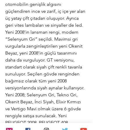
otomobilin genişlik algısını 
güçlendiren ince ve zarif, iç içe yer alan 
üç yatay çift çıtadan oluşuyor. Ayrıca 
geri vites lambaları ve sinyaller de led. 
Yeni 2008’in lansman rengi, modern 
“Selenyum Gri” seçildi. Mavimsi gri 
vurgularla zenginleştirilen yeni Okenit 
Beyaz, yeni 2008’in güçlü tasarımını 
daha da vurguluyor. GT versiyonu, 
standart olarak siyah çift renkli tavanla 
sunuluyor. Seçilen gövde renginden 
bağımsız olarak tüm yeni 2008 
versiyonlarında siyah aynalar kullanıyor. 
Yeni 2008; Selenyum Gri, Tekno Gri, 
Okenit Beyaz, İnci Siyah, Elixir Kırmızı 
ve Vertigo Mavi olmak üzere 6 gövde 
rengiyle satışa sunulacak. Yeni 
PEUGEOT 2008, PEUGEOT 408 
modelinde tanıtılanlar ile benzer, dikkat 