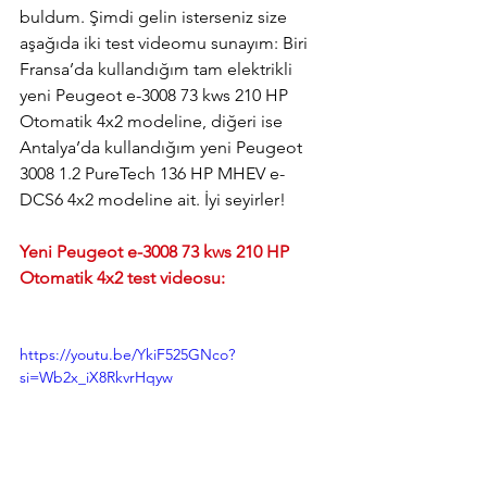
buldum. Şimdi gelin isterseniz size 
aşağıda iki test videomu sunayım: Biri 
Fransa’da kullandığım tam elektrikli 
yeni Peugeot e-3008 73 kws 210 HP 
Otomatik 4x2 modeline, diğeri ise 
Antalya’da kullandığım yeni Peugeot 
3008 1.2 PureTech 136 HP MHEV e-
DCS6 4x2 modeline ait. İyi seyirler!
Yeni Peugeot e-3008 73 kws 210 HP 
Otomatik 4x2 test videosu:
https://youtu.be/YkiF525GNco?
si=Wb2x_iX8RkvrHqyw