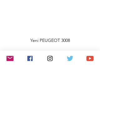
Yeni PEUGEOT 3008
Peugeot
Yeni PEUGEOT 3008 2024 test video
Yeni PEUGEOT 3008 fiyat
Otomotiv
Hepsini Gör
Son Yazılar