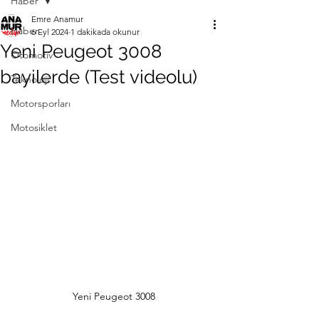
Haber
Emre Anamur
Haber
6 Eyl 2024
1 dakikada okunur
Yeni Peugeot 3008
Otomotiv
bayilerde (Test videolu)
Teknoloji
Motorsporları
Motosiklet
Yeni Peugeot 3008