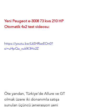
Yeni Peugeot e-3008 73 kws 210 HP 
Otomatik 4x2 test videosu:
https://youtu.be/LkEHRseEOn0?
si=uHpQa_vuklK3Ho2Z
Öte yandan, Türkiye’de Allure ve GT 
olmak üzere iki donanımla satışa 
sunulan üçüncü jenerasyon yeni 