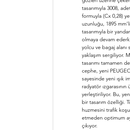
gözleri üzerine çeker
tasarımıyla 3008, ade
formuyla (Cx 0,28) yen
uzunluğu, 1895 mm’li
tasarımıyla bir yand
olmaya devam ederken
yolcu ve bagaj alanı 
yaklaşım sergiliyor. M
tasarımı tamamen deği
cephe, yeni PEUGEOT
sayesinde yeni ışık im
radyatör ızgarasının 
yerleştiriliyor. Bu, y
bir tasarım özelliği. 
huzmesini trafik koşu
etmeden optimum ayd
çıkıyor.