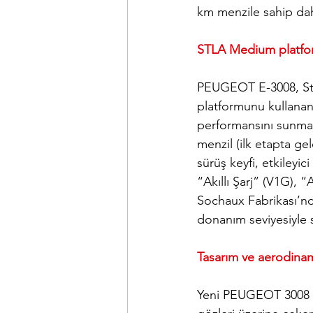
km menzile sahip dah
STLA Medium platfor
PEUGEOT E-3008, Stel
platformunu kullanan i
performansını sunmak
menzil (ilk etapta ge
sürüş keyfi, etkileyic
“Akıllı Şarj” (V1G), “
Sochaux Fabrikası’nd
donanım seviyesiyle 
Tasarım ve aerodinam
Yeni PEUGEOT 3008 ile