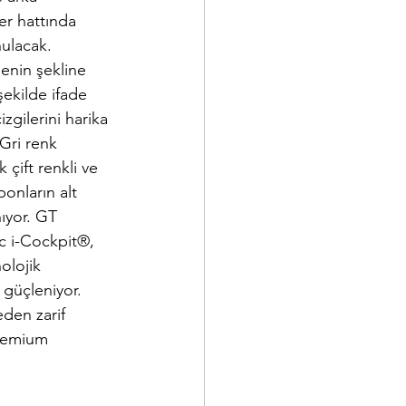
er hattında 
ulacak. 
enin şekline 
şekilde ifade 
zgilerini harika 
Gri renk 
çift renkli ve 
onların alt 
ıyor. GT 
c i-Cockpit®, 
olojik 
 güçleniyor. 
den zarif 
premium 