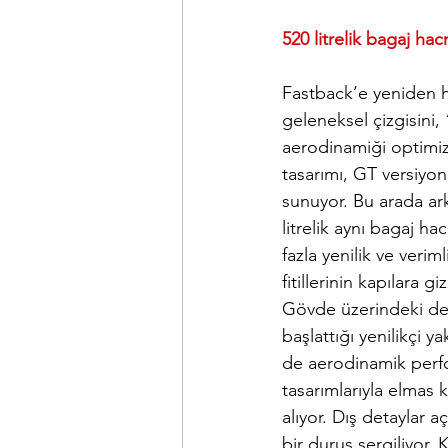
520 litrelik bagaj ha
Fastback’e yeniden h
geleneksel çizgisini,
aerodinamiği optimize
tasarımı, GT versiyon
sunuyor. Bu arada ark
litrelik aynı bagaj h
fazla yenilik ve verim
fitillerinin kapılara 
Gövde üzerindeki dekor
başlattığı yenilikç
de aerodinamik perfo
tasarımlarıyla elmas 
alıyor. Dış detaylar 
bir duruş sergiliyor. 