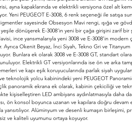
, ayna kapaklarında ve elektrikli versiyona özel alt kem
lıyor. Yeni PEUGEOT E-3008, 6 renk seçeneği ile satışa sun
 pigmentler sayesinde Obsesyon Mavi rengi, ışığa ve gövd
eşile dönüşerek E-3008’in yeni bir çağa girişini zarif bir 
avisi, ince yansımalarıyla yeni 3008 ve E-3008’in modern çi
r. Ayrıca Okenit Beyaz, İnci Siyah, Tekno Gri ve Titanyum 
yor. Bunlara ek olarak 3008 ve E-3008 GT, standart olarak 
sunuluyor. Elektrikli GT versiyonlarında ise ön ve arka tamp
emerleri ve kapı eşik koruyucularında parlak siyah uygulan
 ve teknolojik yolcu kabinindeki yeni PEUGEOT Panorami
lik panoramik ekrana ek olarak, kabinin çekiciliği ve tekn
renkte kişiselleştiren LED ambiyans aydınlatmasıyla daha da
sı, ön konsol boyunca uzanan ve kapılara doğru devam e
 yansıtılıyor. Alüminyum ve desenli kumaşın birleşimi, 
iz ve kaliteli uyumunu ortaya koyuyor.