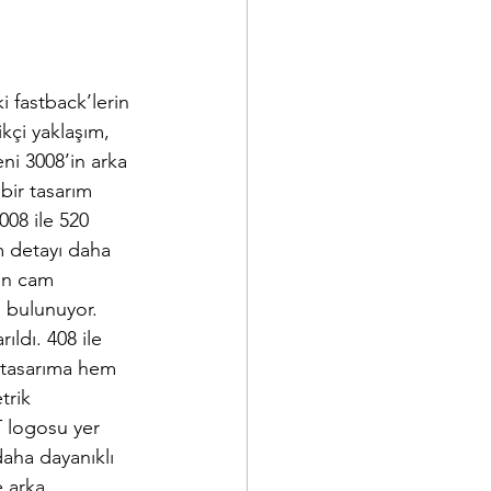
 fastback’lerin 
kçi yaklaşım, 
ni 3008’in arka 
bir tasarım 
008 ile 520 
m detayı daha 
Yan cam 
a bulunuyor. 
ıldı. 408 ile 
 tasarıma hem 
trik 
T logosu yer 
daha dayanıklı 
e arka 