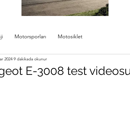
ji
Motorsporları
Motosiklet
ar 2024
9 dakikada okunur
geot E-3008 test videos