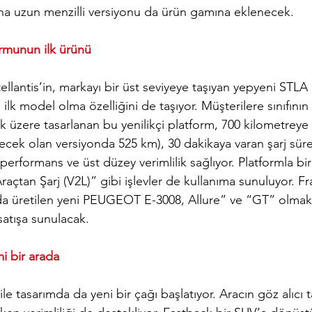
a uzun menzilli versiyonu da ürün gamına eklenecek.
munun ilk ürünü
lantis’in, markayı bir üst seviyeye taşıyan yepyeni STL
lk model olma özelliğini de taşıyor. Müşterilere sınıfının 
 üzere tasarlanan bu yenilikçi platform, 700 kilometreye 
lecek olan versiyonda 525 km), 30 dakikaya varan şarj süre
i performans ve üst düzey verimlilik sağlıyor. Platformla birl
Araçtan Şarj (V2L)” gibi işlevler de kullanıma sunuluyor. F
a üretilen yeni PEUGEOT E-3008, Allure” ve “GT” olmak 
satışa sunulacak.
i bir arada
 tasarımda da yeni bir çağı başlatıyor. Aracın göz alıcı t