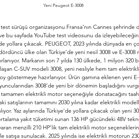
Yeni Peugeot E-3008
test sürüşü organizasyonu Fransa’nın Cannes şehrinde d
ve bu sayfada YouTube test videosunu da izleyebileceğin
 de yollara çıkacak. PEUGEOT, 2023 yılında dünyada en
 dördüncü ülke olan Türkiye’de yeni nesil 3008 ve E-3008 
ırlanıyor. Markanın son 7 yılda 130 ülkede, 1 milyon 320 
laşan C-SUV modeli 3008, yeni nesliyle hem tam elektrikli
oy göstermeye hazırlanıyor. Ürün gamına eklenen yeni E
oyuncularından 3008’de yeni bir dönemin başladığını vurgul
nı tamamen elektrikli motor seçeneğiyle donatacağını taa
satışlarının tamamını 2030 yılına kadar elektrikli modell
lıyor. Yaz aylarında Türkiye’de yollara çıkacak olan yeni 3
k ortalama yakıt tüketimi sunan 136 HP gücündeki 48V teknol
aran menzilli 210 HP’lik tam elektrikli motor seçenekleri
e satışa sunulacak. 2025 yılında ise elektrikli motorun 230