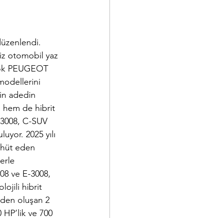
üzenlendi. 
iz otomobil yaz 
 çok PEUGEOT 
modellerini 
bin adedin 
 hem de hibrit 
-3008, C-SUV 
uyor. 2025 yılı 
hhüt eden 
erle 
008 ve E-3008, 
ojili hibrit 
nden oluşan 2 
 HP’lik ve 700 