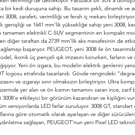
ken verimliliği de destekliyor. Fastback bir SUV’a dönüştü
ta bir kedi duruşuna sahip. Bu tasarım şekli, dinamik ve 
i 3008, zarafeti, verimliliği ve ferah iç mekanı birleştiriyo
k genişliği ve 1641 mm’lik yüksekliğe sahip yeni 3008, ke
an tamamen elektrikli C-SUV segmentinin en kompakt mod
 diğer taraftan da 2739 mm’lik aks mesafesinin de etkis
sağlamayı başarıyor. PEUGEOT, yeni 3008 ile ön tasarımda
odel, ikonik üç pençeli ışık imzasını korurken, farların ve 
şiyor. Yeni ön ızgara, bu modelin elektrik genlerini yansı
 logosu etrafında tasarlandı. Gövde rengindeki “degrad
zasını ve ızgarayı sınır olmaksızın birleştiriyor. Ultra kompa
üzerinde yer alan ve ön kısmın tamamını saran ince, zarif b
eni 3008’e etkileyici bir görünüm kazandıran ve kişiliğini v
Tüm versiyonlarda LED farlar sunuluyor. 3008 GT, standart o
llarına göre otomatik olarak ayarlayan ve diğer sürücüleri 
ınlatma sağlayan, PEUGEOT’nun yeni Pixel LED teknoloji