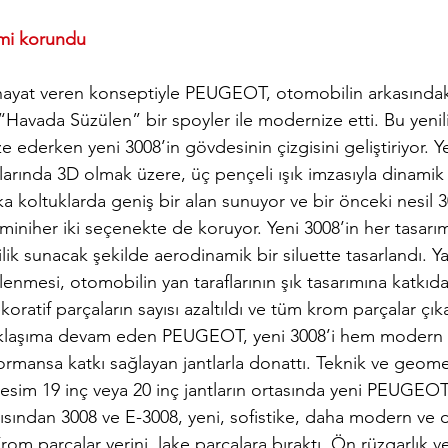
cmi korundu
ayat veren konseptiyle PEUGEOT, otomobilin arkasındaki
 “Havada Süzülen” bir spoyler ile modernize etti. Bu yenili
 ederken yeni 3008’in gövdesinin çizgisini geliştiriyor. Ye
larında 3D olmak üzere, üç pençeli ışık imzasıyla dinamik 
a koltuklarda geniş bir alan sunuyor ve bir önceki nesil 3
acminiher iki seçenekte de koruyor. Yeni 3008’in her tasarı
lilik sunacak şekilde aerodinamik bir siluette tasarlandı. 
gizlenmesi, otomobilin yan taraflarının şık tasarımına katkıd
atif parçaların sayısı azaltıldı ve tüm krom parçalar çıkar
i yaklaşıma devam eden PEUGEOT, yeni 3008’i hem modern
rmansa katkı sağlayan jantlarla donattı. Teknik ve geome
kesim 19 inç veya 20 inç jantların ortasında yeni PEUGEO
açısından 3008 ve E-3008, yeni, sofistike, daha modern ve 
Krom parçalar yerini, lake parçalara bıraktı. Ön rüzgarlık v