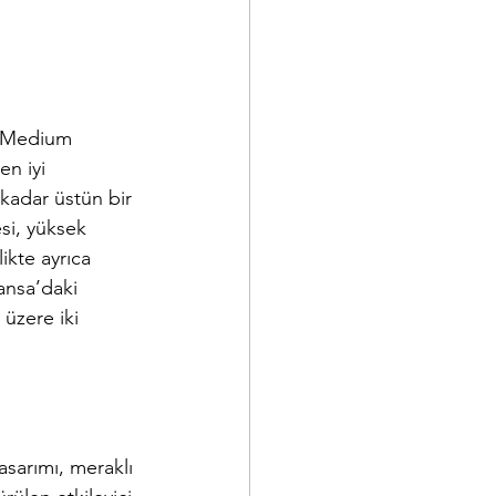
A Medium 
en iyi 
kadar üstün bir 
si, yüksek 
ikte ayrıca 
ransa’daki 
üzere iki 
asarımı, meraklı 