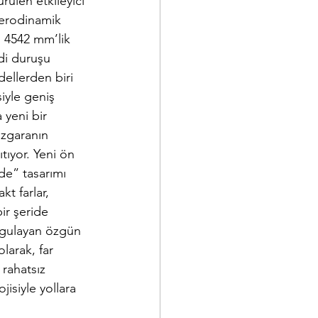
rülen etkileyici 
aerodinamik 
r. 4542 mm’lik 
di duruşu 
ellerden biri 
iyle geniş 
 yeni bir 
ızgaranın 
tıyor. Yeni ön 
e” tasarımı 
kt farlar, 
ir şeride 
urgulayan özgün 
larak, far 
rahatsız 
siyle yollara 