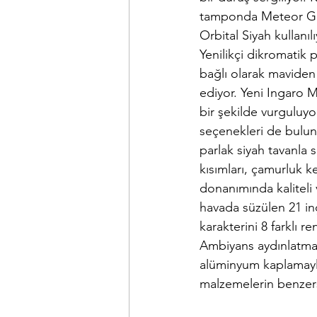
tamponda Meteor Grisi
Orbital Siyah kullanı
Yenilikçi dikromatik
bağlı olarak maviden y
ediyor. Yeni Ingaro M
bir şekilde vurguluyo
seçenekleri de bulunu
parlak siyah tavanla 
kısımları, çamurluk k
donanımında kaliteli
havada süzülen 21 inç
karakterini 8 farklı 
Ambiyans aydınlatma
alüminyum kaplamayla
malzemelerin benzers