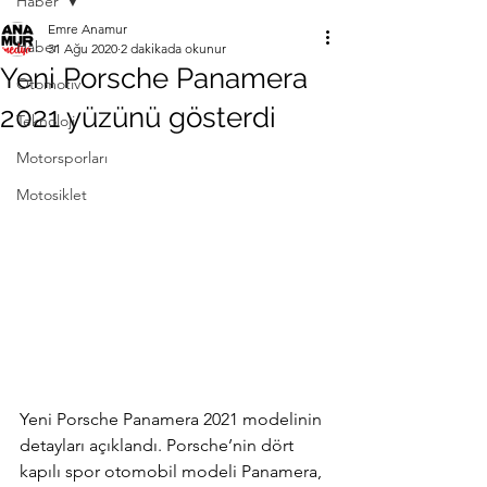
Haber
Emre Anamur
Haber
31 Ağu 2020
2 dakikada okunur
Yeni Porsche Panamera
Otomotiv
2021 yüzünü gösterdi
Teknoloji
Motorsporları
Motosiklet
Yeni Porsche Panamera 2021 modelinin 
detayları açıklandı. Porsche’nin dört 
kapılı spor otomobil modeli Panamera, 