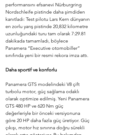
performansını efsanevi Nürburgring 
Nordschleife pistinde daha şimdiden 
kanıtladı: Test pilotu Lars Kern dünyanın 
en zorlu yarış pistinde 20,832 kilometre 
uzunluğundaki turu tam olarak 7:29.81 
dakikada tamamladı, böylece 
Panamera “Executive otomobiller” 
sınıfında yeni bir resmi rekora imza attı.
Daha sportif ve konforlu
Panamera GTS modelindeki V8 çift 
turbolu motor, güç sağlama odaklı 
olarak optimize edilmiş. Yeni Panamera 
GTS 480 HP ve 620 Nm güç 
değerleriyle bir önceki versiyonuna 
göre 20 HP daha fazla güç üretiyor. Güç 
çıkışı, motor hız sınırına doğru sürekli 
olarak artış gösteriyor. Bu bakımdan, 