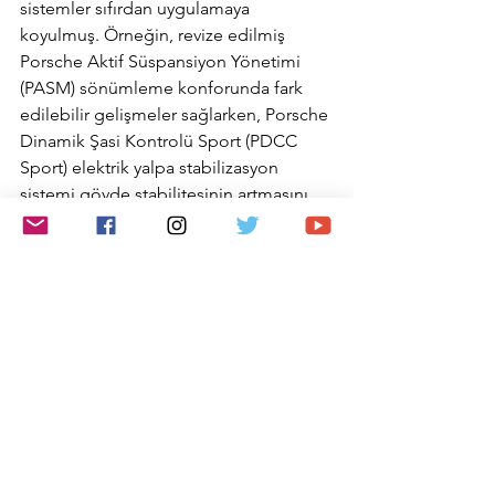
sistemler sıfırdan uygulamaya 
koyulmuş. Örneğin, revize edilmiş 
Porsche Aktif Süspansiyon Yönetimi 
(PASM) sönümleme konforunda fark 
edilebilir gelişmeler sağlarken, Porsche 
Dinamik Şasi Kontrolü Sport (PDCC 
Sport) elektrik yalpa stabilizasyon 
sistemi gövde stabilitesinin artmasını 
sağlıyor. Yeni Porsche Panamera, 
Panamera 4, Panamera 4 E-Hybrid, 
Panamera 4 Executive modelleri Aralık 
ayında Türkiye’de Porsche 
Merkezleri’nde satışa sunulacak.