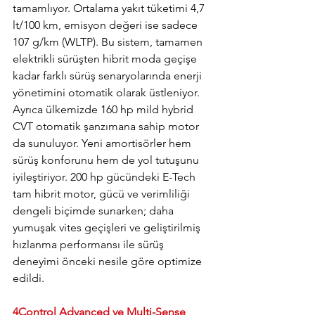
tamamlıyor. Ortalama yakıt tüketimi 4,7 
lt/100 km, emisyon değeri ise sadece 
107 g/km (WLTP). Bu sistem, tamamen 
elektrikli sürüşten hibrit moda geçişe 
kadar farklı sürüş senaryolarında enerji 
yönetimini otomatik olarak üstleniyor. 
Ayrıca ülkemizde 160 hp mild hybrid 
CVT otomatik şanzımana sahip motor 
da sunuluyor. Yeni amortisörler hem 
sürüş konforunu hem de yol tutuşunu 
iyileştiriyor. 200 hp gücündeki E-Tech 
tam hibrit motor, gücü ve verimliliği 
dengeli biçimde sunarken; daha 
yumuşak vites geçişleri ve geliştirilmiş 
hızlanma performansı ile sürüş 
deneyimi önceki nesile göre optimize 
edildi.
4Control Advanced ve Multi-Sense