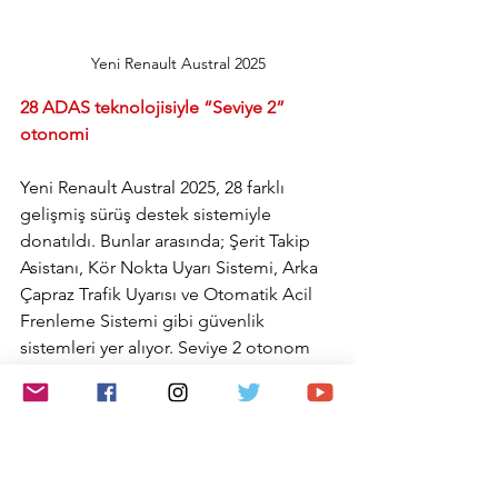
Yeni Renault Austral 2025
28 ADAS teknolojisiyle “Seviye 2” 
otonomi
Yeni Renault Austral 2025, 28 farklı 
gelişmiş sürüş destek sistemiyle 
donatıldı. Bunlar arasında; Şerit Takip 
Asistanı, Kör Nokta Uyarı Sistemi, Arka 
Çapraz Trafik Uyarısı ve Otomatik Acil 
Frenleme Sistemi gibi güvenlik 
sistemleri yer alıyor. Seviye 2 otonom 
sürüş özelliği sunan Aktif Sürüş Yardımı 
(Active Driver Assist), şerit ortalama ve 
adaptif hız sabitleyici kombinasyonuyla 
güvenli ve konforlu sürüş sağlıyor.
Güvenlik Puanı ve Güvenlik Koçu 