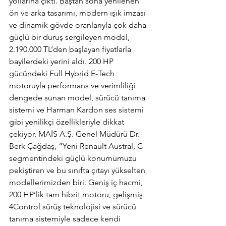
yollarına çıktı. Baştan sona yenilenen 
ön ve arka tasarımı, modern ışık imzası 
ve dinamik gövde oranlarıyla çok daha 
güçlü bir duruş sergileyen model, 
2.190.000 TL’den başlayan fiyatlarla 
bayilerdeki yerini aldı. 200 HP 
gücündeki Full Hybrid E-Tech 
motoruyla performans ve verimliliği 
dengede sunan model, sürücü tanıma 
sistemi ve Harman Kardon ses sistemi 
gibi yenilikçi özellikleriyle dikkat 
çekiyor. MAİS A.Ş. Genel Müdürü Dr. 
Berk Çağdaş, “Yeni Renault Austral, C 
segmentindeki güçlü konumumuzu 
pekiştiren ve bu sınıfta çıtayı yükselten 
modellerimizden biri. Geniş iç hacmi, 
200 HP’lik tam hibrit motoru, gelişmiş 
4Control sürüş teknolojisi ve sürücü 
tanıma sistemiyle sadece kendi 