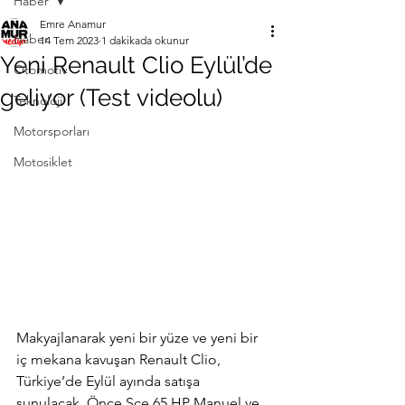
Haber
Emre Anamur
Haber
14 Tem 2023
1 dakikada okunur
Yeni Renault Clio Eylül’de
Otomotiv
geliyor (Test videolu)
Teknoloji
Motorsporları
Motosiklet
Makyajlanarak yeni bir yüze ve yeni bir 
iç mekana kavuşan Renault Clio, 
Türkiye’de Eylül ayında satışa 
sunulacak. Önce Sce 65 HP Manuel ve 