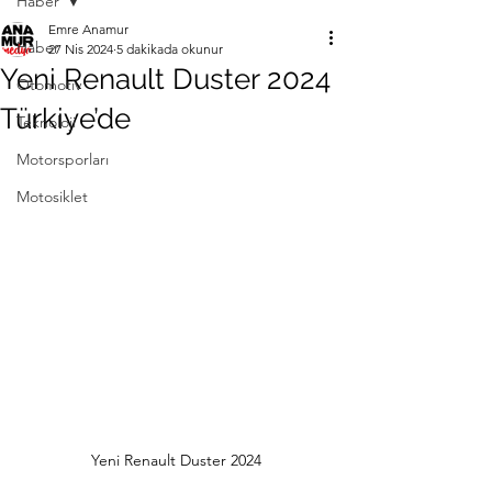
Haber
Emre Anamur
Haber
27 Nis 2024
5 dakikada okunur
Yeni Renault Duster 2024
Otomotiv
Türkiye’de
Teknoloji
Motorsporları
Motosiklet
Yeni Renault Duster 2024