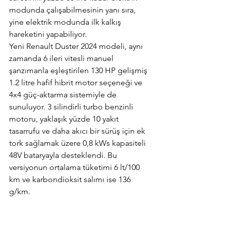
modunda çalışabilmesinin yanı sıra, 
yine elektrik modunda ilk kalkış 
hareketini yapabiliyor.
Yeni Renault Duster 2024 modeli, aynı 
zamanda 6 ileri vitesli manuel 
şanzımanla eşleştirilen 130 HP gelişmiş 
1.2 litre hafif hibrit motor seçeneği ve 
4x4 güç-aktarma sistemiyle de 
sunuluyor. 3 silindirli turbo benzinli 
motoru, yaklaşık yüzde 10 yakıt 
tasarrufu ve daha akıcı bir sürüş için ek 
tork sağlamak üzere 0,8 kWs kapasiteli 
48V bataryayla desteklendi. Bu 
versiyonun ortalama tüketimi 6 lt/100 
km ve karbondioksit salımı ise 136 
g/km.