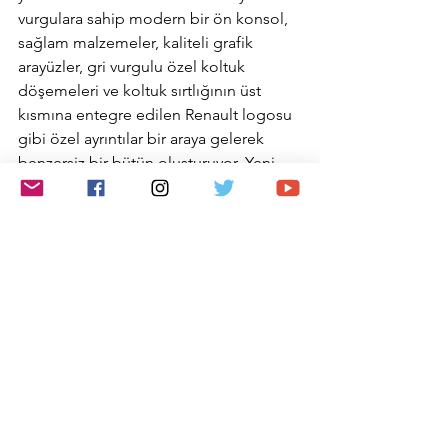
vurgulara sahip modern bir ön konsol, 
sağlam malzemeler, kaliteli grafik 
arayüzler, gri vurgulu özel koltuk 
döşemeleri ve koltuk sırtlığının üst 
kısmına entegre edilen Renault logosu 
gibi özel ayrıntılar bir araya gelerek 
benzersiz bir bütün oluşturuyor. Yeni 
Renault Duster 2024, kabinin farklı 
noktalarında (ön konsol, orta konsol, 
bagaj) yer alan 6 bağlantı noktasından 
oluşan yeni YouClip sistemiyle 
donatılıyor. YouClip; tablet tutucusu, 
akıllı telefon tutucusu veya bardaklık, 
kanca ve lambayı birleştiren 3'ü 1 arada 
tutucu aksesuar gibi Renault tarafından 
araca özel olarak tasarlanan aksesuarları 
takıp sabitleme olanağı sağlıyor.