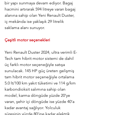
bir yapı sunmaya devam ediyor. Bagaj 
hacmini artırarak 594 litreye varan bagaj 
alanına sahip olan Yeni Renault Duster, 
iç mekânda ise yaklaşık 29 litrelik 
saklama alanı sunuyor.
Çeşitli motor seçenekleri
Yeni Renault Duster 2024, ultra verimli E-
Tech tam hibrit motor sistemi de dahil 
üç farklı motor seçeneğiyle satışa 
sunulacak. 145 HP güç üreten gelişmiş 
tam hibrit motor seçeneğiyle ortalama 
5.0 lt/100 km yakıt tüketimi ve 114 g/km 
karbondioksit salımına sahip olan 
model, karma döngüde yüzde 20’ye 
varan, şehir içi döngüde ise yüzde 40'a 
kadar avantaj sağlıyor. Yolculuk 
süresinin yüzde 80'ine kadar elektrik 