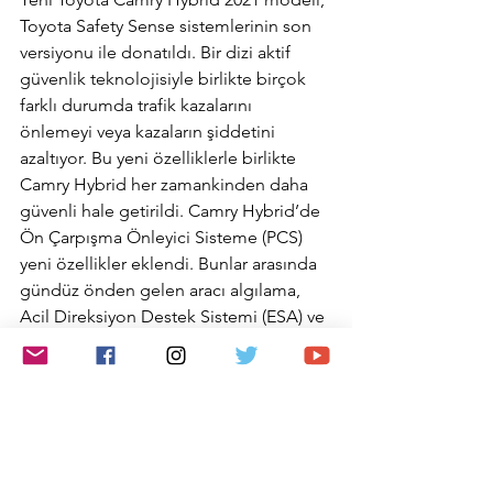
Toyota Safety Sense sistemlerinin son 
versiyonu ile donatıldı. Bir dizi aktif 
güvenlik teknolojisiyle birlikte birçok 
farklı durumda trafik kazalarını 
önlemeyi veya kazaların şiddetini 
azaltıyor. Bu yeni özelliklerle birlikte 
Camry Hybrid her zamankinden daha 
güvenli hale getirildi. Camry Hybrid’de 
Ön Çarpışma Önleyici Sisteme (PCS) 
yeni özellikler eklendi. Bunlar arasında 
gündüz önden gelen aracı algılama, 
Acil Direksiyon Destek Sistemi (ESA) ve 
Kavşakta Çarpışma Önleyici Sistem gibi 
özellikler yer alıyor. Tam Menzilli 
Adaptif Hız Sabitleyici (ACC) ile birlikte 
çalışarak kolayca hızını trafik işaretlerine 
göre adapte edebiliyor. Bir diğer 
özellik olan Şerit Takip Sistemi (LTA) ise 