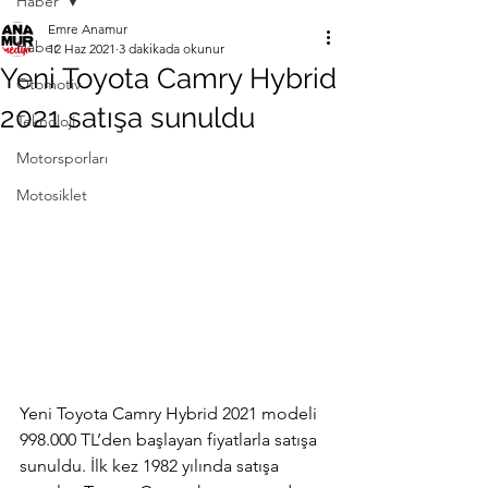
Haber
Emre Anamur
Haber
12 Haz 2021
3 dakikada okunur
Yeni Toyota Camry Hybrid
Otomotiv
2021 satışa sunuldu
Teknoloji
Motorsporları
Motosiklet
Yeni Toyota Camry Hybrid 2021 modeli 
998.000 TL’den başlayan fiyatlarla satışa 
sunuldu. İlk kez 1982 yılında satışa 