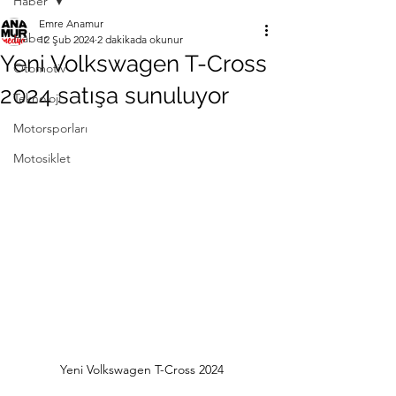
Haber
Emre Anamur
Haber
12 Şub 2024
2 dakikada okunur
Yeni Volkswagen T-Cross
Otomotiv
2024 satışa sunuluyor
Teknoloji
Motorsporları
Motosiklet
Yeni Volkswagen T-Cross 2024