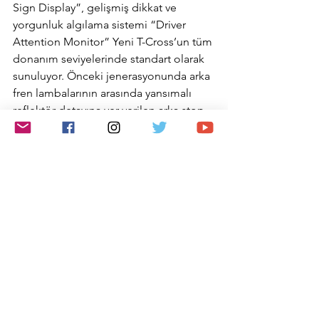
Sign Display”, gelişmiş dikkat ve 
yorgunluk algılama sistemi “Driver 
Attention Monitor” Yeni T-Cross’un tüm 
donanım seviyelerinde standart olarak 
sunuluyor. Önceki jenerasyonunda arka 
fren lambalarının arasında yansımalı 
reflektör detayına yer verilen arka stop 
grubu tasarımı, makyajlı versiyonla 
beraber yerini şık bir kırmızı LED ışık 
şeridine bırakıyor. Böylece güçlü imaj 
sadece gündüz değil karanlıkta da Yeni 
T-Cross’un arka tasarımında kendisi 
tamamlamış oluyor. Style ve R-Line 
donanım seviyelerinde standart olarak 
sunulan IQ.LIGHT LED matrix farlar ile 
beraber “Premium LED Paket”in bir 
parçası olarak, önde farlardan 
Volkswagen logosuna kadar uzanan 
dekoratif LED ışık şeridi ve dikey 