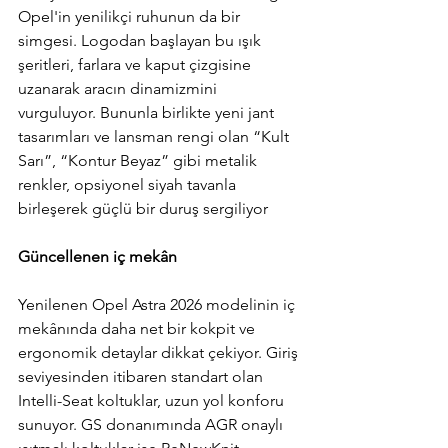
Opel'in yenilikçi ruhunun da bir 
simgesi. Logodan başlayan bu ışık 
şeritleri, farlara ve kaput çizgisine 
uzanarak aracın dinamizmini 
vurguluyor. Bununla birlikte yeni jant 
tasarımları ve lansman rengi olan “Kult 
Sarı”, “Kontur Beyaz” gibi metalik 
renkler, opsiyonel siyah tavanla 
birleşerek güçlü bir duruş sergiliyor
Güncellenen iç mekân
Yenilenen 
Opel Astra 2026 modelinin iç 
mekânında daha net bir kokpit ve 
ergonomik detaylar dikkat çekiyor. Giriş 
seviyesinden itibaren standart olan 
Intelli-Seat koltuklar, uzun yol konforu 
sunuyor. GS donanımında AGR onaylı 