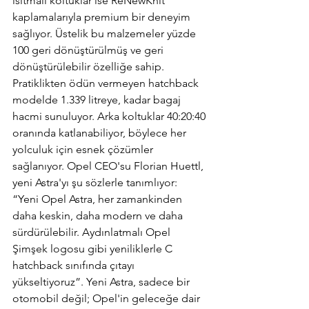
ısıtmalı koltuklar ise ReNewKnit 
kaplamalarıyla premium bir deneyim 
sağlıyor. Üstelik bu malzemeler yüzde 
100 geri dönüştürülmüş ve geri 
dönüştürülebilir özelliğe sahip. 
Pratiklikten ödün vermeyen hatchback 
modelde 1.339 litreye, kadar bagaj 
hacmi sunuluyor. Arka koltuklar 40:20:40 
oranında katlanabiliyor, böylece her 
yolculuk için esnek çözümler 
sağlanıyor. Opel CEO'su Florian Huettl, 
yeni Astra'yı şu sözlerle tanımlıyor: 
“Yeni Opel Astra, her zamankinden 
daha keskin, daha modern ve daha 
sürdürülebilir. Aydınlatmalı Opel 
Şimşek logosu gibi yeniliklerle C 
hatchback sınıfında çıtayı 
yükseltiyoruz”. Yeni Astra, sadece bir 
otomobil değil; Opel'in geleceğe dair 