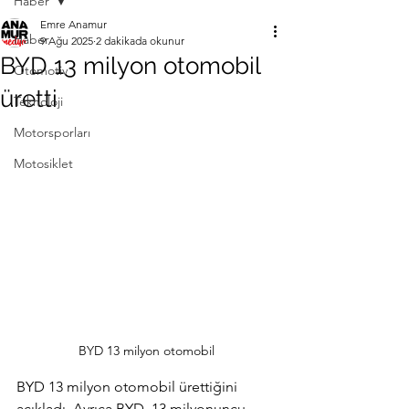
Haber
Emre Anamur
Haber
9 Ağu 2025
2 dakikada okunur
BYD 13 milyon otomobil
Otomotiv
üretti
Teknoloji
Motorsporları
Motosiklet
BYD 13 milyon otomobil
BYD 13 milyon otomobil ürettiğini 
açıkladı. Ayrıca
BYD, 13 milyonuncu 