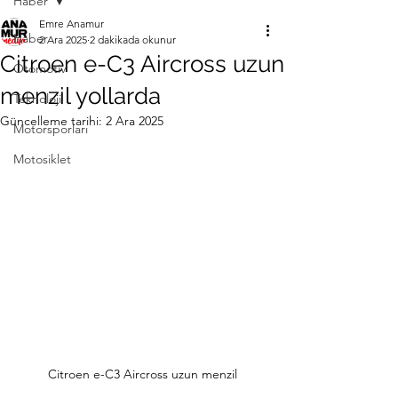
Haber
Emre Anamur
Haber
2 Ara 2025
2 dakikada okunur
Citroen e-C3 Aircross uzun
Otomotiv
menzil yollarda
Teknoloji
Güncelleme tarihi:
2 Ara 2025
Motorsporları
Motosiklet
Citroen e-C3 Aircross uzun menzil