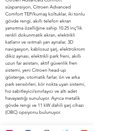
süspansiyon, Citroen Advanced 
Comfort TEP/kumaş koltuklar, iki tonlu 
gövde rengi, akıllı telefon ekran 
yansıtma özelliğine sahip 10.25 inç’lik 
renkli dokunmatik ekran, elektrikli 
katlanır ve ısıtmalı yan aynalar, 3D 
navigasyon, kablosuz şarj, elektrokrom 
dikiz aynası, elektrikli park freni, akıllı 
uzun far asistanı, aktif güvenlik fren 
sistemi, yeni Citroen head-up 
gösterge, otomatik farlar, ön ve arka 
park sensörleri, kör nokta uyarı sistemi, 
hız sabitleyici/sınırlayıcı ve altı adet 
havayastığı sunuluyor. Ayrıca metalik 
gövde rengi ve 11 kW dahili şarj cihazı 
(OBC) opsiyonu bulunuyor.
www.emreanamur.com