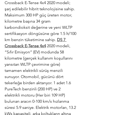
Crossback E-Tense 4x4 2020 modeli; 
şarj edilebilir hibrit teknolojisine sahip. 
Maksimum 300 HP güç üreten motor, 
kilometre başına 34 gram 
karbondioksit değerine ve yeni WLTP 
sertifikasyon döngüsüne göre 1.5 lt/100 
km benzin tüketimine sahip.
DS 7 
Crossback E-Tense 4x4
2020 modeli, 
“Sıfır Emisyon” (EV) modunda 58 
kilometre (gerçek kullanım koşullarını 
yansıtan WLTP çevrimine göre) 
tamamen elektrikli sürüş menzili 
sunuyor. Otomobil, gücünü dört 
tekerleğe birden aktarıyor. 1 adet 1.6 
PureTech benzinli (200 HP) ve 2 
elektrikli motoru (Her biri 109 HP) 
bulunan aracın 0-100 km/s hızlanma 
süresi 5.9 saniye. Elektrik motorları, 13.2 
kWs kapasiteli, arka koltukların altına 