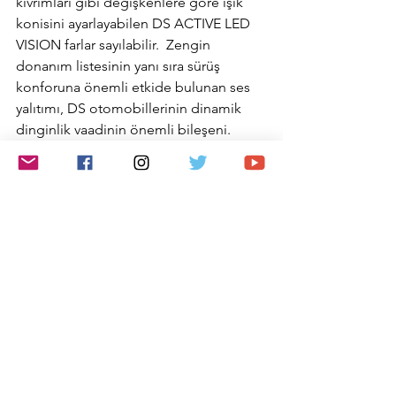
kıvrımları gibi değişkenlere göre ışık 
konisini ayarlayabilen DS ACTIVE LED 
VISION farlar sayılabilir.  Zengin 
donanım listesinin yanı sıra sürüş 
konforuna önemli etkide bulunan ses 
yalıtımı, DS otomobillerinin dinamik 
dinginlik vaadinin önemli bileşeni. 
Elektrik motorunun sessizliği ve şasinin 
özel tasarımı sayesinde zaten yeterince 
sessiz olan otomobil, dışarıdan gelen 
gürültüyü sınırlamak için standart olarak 
bulunan ses izolasyonlu ön ve yan 
camlardan da destek alıyor.
Baz fiyat 922.700 TL
DS 7 Crossback
 E-Tense 4x4 2020 
modeli
, Grand Chic isimli donanım 
paketi, Performance Line, Rivoli ve 