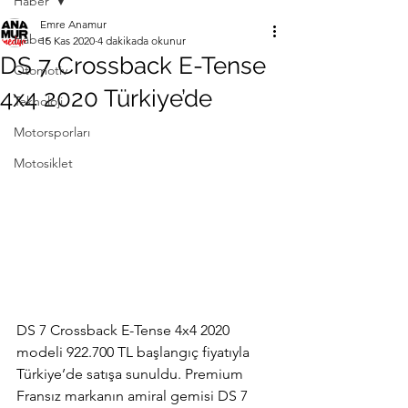
Haber
Emre Anamur
Haber
15 Kas 2020
4 dakikada okunur
DS 7 Crossback E-Tense
Otomotiv
4x4 2020 Türkiye’de
Teknoloji
Motorsporları
Motosiklet
DS 7 Crossback E-Tense 4x4 2020 
modeli 922.700 TL başlangıç fiyatıyla 
Türkiye’de satışa sunuldu. Premium 
Fransız markanın amiral gemisi DS 7 