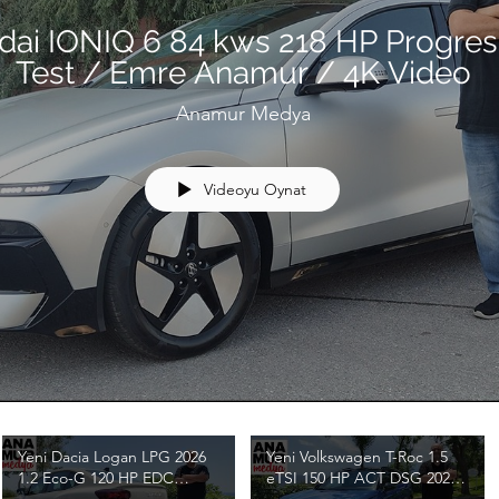
dai IONIQ 6 84 kws 218 HP Progres
Test / Emre Anamur / 4K Video
Anamur Medya
Videoyu Oynat
Yeni Dacia Logan LPG 2026
Yeni Volkswagen T-Roc 1.5
1.2 Eco-G 120 HP EDC
eTSI 150 HP ACT DSG 2026
Journey Test / Emre Anamur
Test / Emre Anamur / 4K