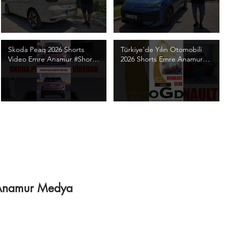
/ 4K Video
Video
Skoda Peaq 2026 Shorts
Türkiye'de Yılın Otomobili
Video Emre Anamur #Shorts
2026 Shorts Emre Anamur
#SkodaPeaq
#Shorts #OGD #TYO2026
#SkodaPeaqShorts
#TYO
/ Anamur Medya