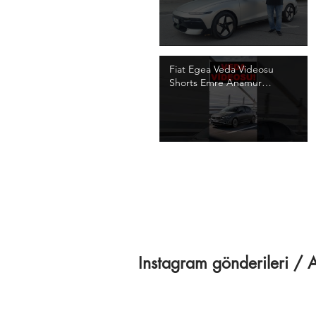
Video
Fiat Egea Veda Videosu
Shorts Emre Anamur
#Shorts #FiatEgea
Instagram gönderileri 