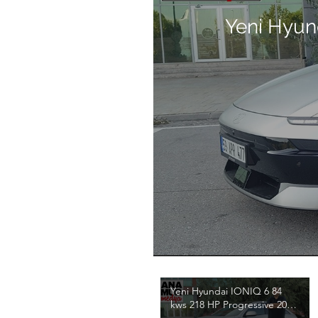
Yeni Hyun
Yeni Hyundai IONIQ 6 84
kws 218 HP Progressive 2026
Test / Emre Anamur / 4K