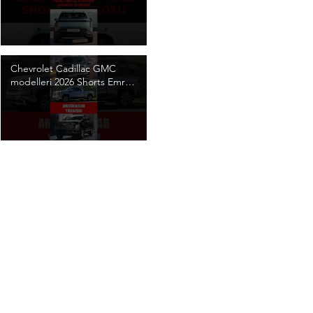
Chevrolet Cadillac GMC
modelleri 2026 Shorts Emre
Anamur #Shorts
#emreanamur
#anamurmedya #otomobil