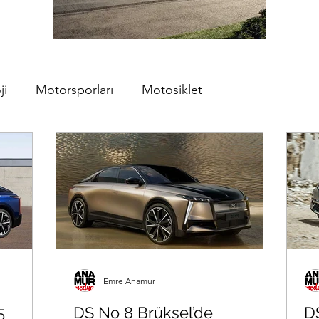
ji
Motorsporları
Motosiklet
Emre Anamur
5
DS No 8 Brüksel’de
D