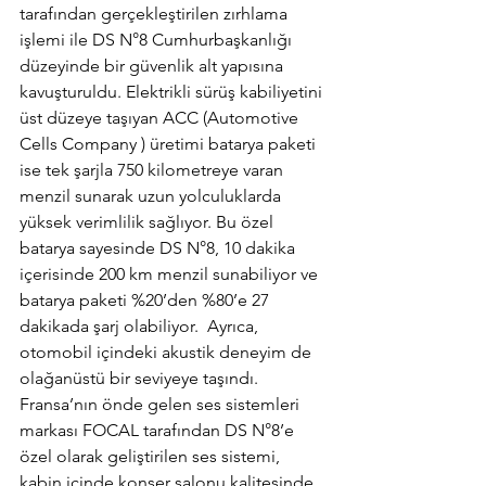
tarafından gerçekleştirilen zırhlama 
işlemi ile DS N°8 Cumhurbaşkanlığı 
düzeyinde bir güvenlik alt yapısına 
kavuşturuldu. Elektrikli sürüş kabiliyetini 
üst düzeye taşıyan ACC (Automotive 
Cells Company ) üretimi batarya paketi 
ise tek şarjla 750 kilometreye varan 
menzil sunarak uzun yolculuklarda 
yüksek verimlilik sağlıyor. Bu özel 
batarya sayesinde DS N°8, 10 dakika 
içerisinde 200 km menzil sunabiliyor ve 
batarya paketi %20’den %80’e 27 
dakikada şarj olabiliyor.  Ayrıca, 
otomobil içindeki akustik deneyim de 
olağanüstü bir seviyeye taşındı. 
Fransa’nın önde gelen ses sistemleri 
markası FOCAL tarafından DS N°8’e 
özel olarak geliştirilen ses sistemi, 
kabin içinde konser salonu kalitesinde 