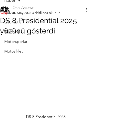
Haber
Emre Anamur
Haber
10 May 2025
3 dakikada okunur
DS 8 Presidential 2025
Otomotiv
yüzünü gösterdi
Teknoloji
Motorsporları
Motosiklet
DS 8 Presidential 2025