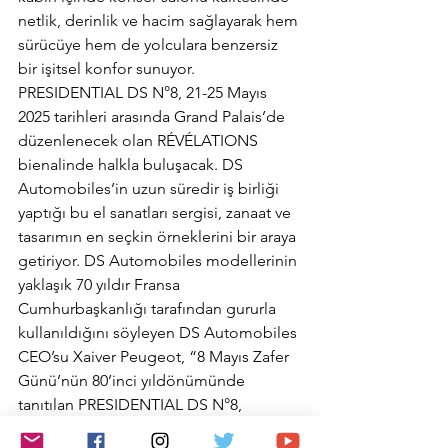
netlik, derinlik ve hacim sağlayarak hem 
sürücüye hem de yolculara benzersiz 
bir işitsel konfor sunuyor. 
PRESIDENTIAL DS N°8, 21-25 Mayıs 
2025 tarihleri arasında Grand Palais’de 
düzenlenecek olan RÉVÉLATIONS 
bienalinde halkla buluşacak. DS 
Automobiles’in uzun süredir iş birliği 
yaptığı bu el sanatları sergisi, zanaat ve 
tasarımın en seçkin örneklerini bir araya 
getiriyor. DS Automobiles modellerinin 
yaklaşık 70 yıldır Fransa 
Cumhurbaşkanlığı tarafından gururla 
kullanıldığını söyleyen DS Automobiles 
CEO’su Xaiver Peugeot, “8 Mayıs Zafer 
Günü’nün 80’inci yıldönümünde 
tanıtılan PRESIDENTIAL DS N°8, 
yaklaşık 70 yıldır Fransa 