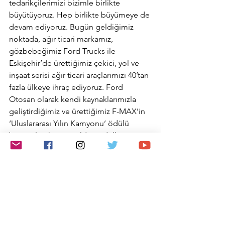
tedarikçilerimizi bizimle birlikte 
büyütüyoruz. Hep birlikte büyümeye de 
devam ediyoruz. Bugün geldiğimiz 
noktada, ağır ticari markamız, 
gözbebeğimiz Ford Trucks ile 
Eskişehir’de ürettiğimiz çekici, yol ve 
inşaat serisi ağır ticari araçlarımızı 40’tan 
fazla ülkeye ihraç ediyoruz. Ford 
Otosan olarak kendi kaynaklarımızla 
geliştirdiğimiz ve ürettiğimiz F-MAX’in 
‘Uluslararası Yılın Kamyonu’ ödülü 
başta olmak üzere aldığı ödüller, tüm 
dünyada büyük bir yankı uyandırıyor, 
araçlarımıza olan talebi artırıyor. 
Dünyayı etkisi altına alan pandemiye 
rağmen Ford Trucks ile Avrupa’nın en 
önemli pazarlarında yapılanmamıza ve 
büyümemize devam ediyoruz. Bu 
başarılarımız elbette tesadüf değil. 