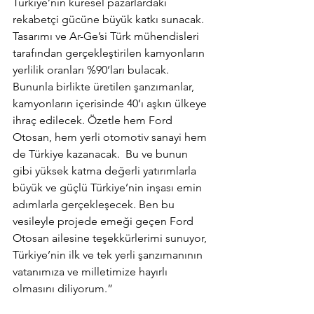
Türkiye’nin küresel pazarlardaki 
rekabetçi gücüne büyük katkı sunacak. 
Tasarımı ve Ar-Ge’si Türk mühendisleri 
tarafından gerçekleştirilen kamyonların 
yerlilik oranları %90’ları bulacak. 
Bununla birlikte üretilen şanzımanlar, 
kamyonların içerisinde 40’ı aşkın ülkeye 
ihraç edilecek. Özetle hem Ford 
Otosan, hem yerli otomotiv sanayi hem 
de Türkiye kazanacak.  Bu ve bunun 
gibi yüksek katma değerli yatırımlarla 
büyük ve güçlü Türkiye’nin inşası emin 
adımlarla gerçekleşecek. Ben bu 
vesileyle projede emeği geçen Ford 
Otosan ailesine teşekkürlerimi sunuyor, 
Türkiye’nin ilk ve tek yerli şanzımanının 
vatanımıza ve milletimize hayırlı 
olmasını diliyorum.”