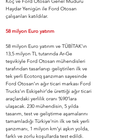
Koç ve Ford Otosan Genel Müdürü 
Haydar Yenigün ile Ford Otosan 
çalışanları katıldılar.
58 milyon Euro yatırım
58 milyon Euro yatırım ve TÜBİTAK'ın 
13,5 milyon TL tutarında Ar-Ge 
teşvikiyle Ford Otosan mühendisleri 
tarafından tasarlanıp geliştirilen ilk ve 
tek yerli Ecotorq şanzıman sayesinde 
Ford Otosan’ın ağır ticari markası Ford 
Trucks’ın Eskişehir’de ürettiği ağır ticari 
araçlardaki yerlilik oranı %90’lara 
ulaşacak. 230 mühendisin, 5 yılda 
tasarım, test ve geliştirme aşamalarını 
tamamladığı Türkiye'nin ilk ve tek yerli 
şanzımanı, 1 milyon km’yi aşkın yolda, 
farklı ve zorlu koşullarda test edildi. 