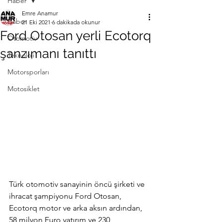
Haber
Emre Anamur
Haber
21 Eki 2021
6 dakikada okunur
Ford Otosan yerli Ecotorq
Otomotiv
şanzımanı tanıttı
Teknoloji
Motorsporları
Motosiklet
Türk otomotiv sanayinin öncü şirketi ve 
ihracat şampiyonu Ford Otosan, 
Ecotorq motor ve arka aksın ardından, 
58 milyon Euro yatırım ve 230 