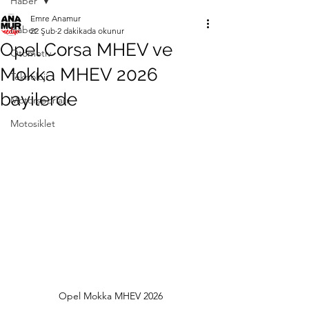
Haber
Emre Anamur
Haber
22 Şub
2 dakikada okunur
Opel Corsa MHEV ve
Otomotiv
Mokka MHEV 2026
Teknoloji
bayilerde
Motorsporları
Motosiklet
Opel Mokka MHEV 2026