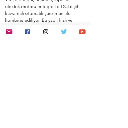
elektrik motoru entegreli e-DCT6 çift 
kavramalı otomatik şanzımanı ile 
kombine ediliyor. Bu yapı; hızlı ve 
sarsıntısız vites geçişleri, düşük hızlarda 
elektrik kalkış ve start-stop geçişlerinde 
minimum titreşim sağlayarak hem 
performansı hem de sürüş konforunu 
artırıyor. e-DCT6, hibrit sistemle uyumlu 
enerji yönetimi sayesinde özellikle 
şehir içi kullanımda akıcı ve rafine bir 
sürüş deneyimi sunuyor.
www.emreanamur.com
Opel
Opel Corsa MHEV ve Mokka MHEV 2026
Opel Corsa MHEV 2026
Opel Mokka MHEV 2026
Otomotiv