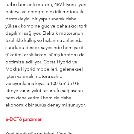
turbo benzinli motoru, 48V lityum-iyon 
batarya ve entegre elektrik motoru ile 
destekleyici bir yapı sunarak daha 
yüksek kombine güç ve daha akıcı tork 
dağılımı sağlıyor. Elektrik motorunun 
özellikle kalkış ve hızlanma anlarında 
sunduğu destek sayesinde hem yakıt 
tüketimi azaltılırken, sürüş konforu da 
optimize ediliyor. 
Corsa Hybrid ve 
Mokka Hybrid modelleri, geleneksel 
içten yanmalı motora sahip 
versiyonlarına kıyasla 100 km’de 0,8 
litreye varan yakıt tasarrufu sağlayarak 
hem daha verimli hem de daha 
ekonomik bir sürüş deneyimi sunuyor.
e-DCT6 şanzıman
Yeni hibrit güç üniteleri, Opel’in 