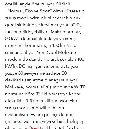
özellikleriyle öne çıkıyor. Sürücü 
“Normal, Eko ve Spor” olmak üzere üç 
sürüş modundan birini seçerek o anki 
gereksinimine ve keyfine uygun sürüş 
tarzını belirleyebiliyor. Maksimum hız, 
50 kWsa kapasiteli batarya ve sürüş 
menzilini korumak için 150 km/s ile 
sınırlandırılıyor. Yeni Opel Mokka-e 
modelinde standart olarak sunulan 100 
kW’lık DC hızlı şarj sistemi, bataryayı 
yüzde 80 seviyesine sadece 30 
dakikada şarj etme olanağı sunuyor. 
Mokka-e, normal sürüş modunda WLTP 
normuna göre 322 kilometreye kadar 
elektrikli sürüş menzili sunuyor. Eko 
sürüş modu, menzili daha da 
uzatabiliyor. Ev tipi priz için kablo 
çözümü, wall box veya yüksek hızlı şarj 
olsun, yeni 
Opel
 Mokka-e tek fazdan üç 