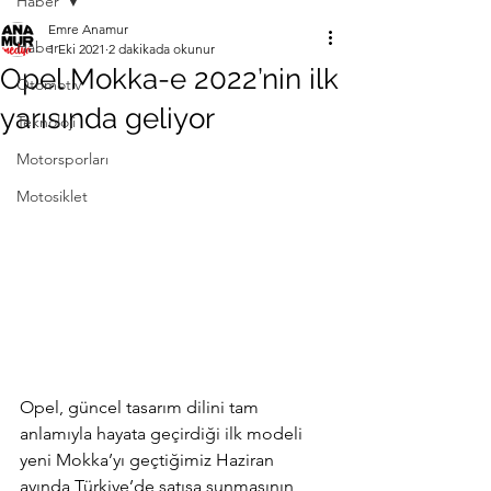
Haber
Emre Anamur
Haber
1 Eki 2021
2 dakikada okunur
Opel Mokka-e 2022’nin ilk
Otomotiv
yarısında geliyor
Teknoloji
Motorsporları
Motosiklet
Opel, güncel tasarım dilini tam 
anlamıyla hayata geçirdiği ilk modeli 
yeni Mokka’yı geçtiğimiz Haziran 
ayında Türkiye’de satışa sunmasının 