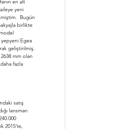
anın en alt 
ileye yeni 
kmiştim.  Bugün 
kyajla birlikte 
 model 
e yepyeni Egea 
k geliştirilmiş. 
i 2638 mm olan 
daha fazla 
daki satış 
dığı lansman 
240.000 
ık 2015’te, 