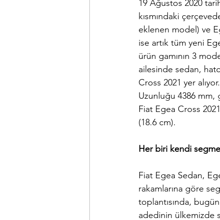
19 Ağustos 2020 tari
kısmındaki çerçevede
eklenen model) ve Eg
ise artık tüm yeni Eg
ürün gamının 3 mode
ailesinde sedan, hat
Cross 2021 yer alıyor
Uzunluğu 4386 mm, g
Fiat Egea Cross 202
(18.6 cm).
Her biri kendi segme
Fiat Egea Sedan, Ege
rakamlarına göre se
toplantısında, bugün
adedinin ülkemizde sat