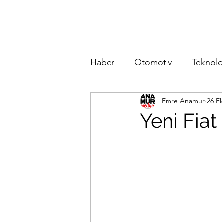
Haber
Otomotiv
Teknolo
Emre Anamur
26 Ek
Yeni Fia