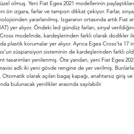
el olmuş. Yeni Fiat Egea 2021 modellerinin paylaştıkları
eni ön ızgara, farlar ve tampon dikkat çekiyor. Farlar, sinya
olojisinden yararlanılmış. Izgaranın ortasında artık Fiat a
IAT) yer alıyor. Öndeki led gündüz farları, sinyal verildiğin
Cross modelinde, kardeşlerinden farklı olarak dodikler ile
da plastik korumalar yer alıyor. Ayrıca Egea Cross’ta 17 inç
s’un süspansiyon sisteminin de kardeşlerinden farklı old
t tasarımları yenilenmiş. Öte yandan, yeni Fiat Egea 20
visi adlı iki yeni gövde rengine de yer verilmiş. Bunlarla 
 Otomatik olarak açılan bagaj kapağı, anahtarsız giriş ve ç
a bulunacak yenilikler arasında sayılabilir.