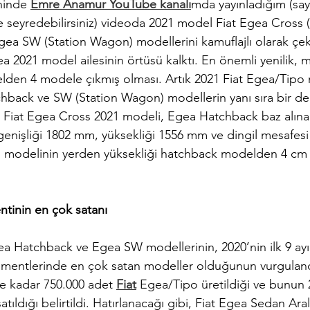
hinde 
Emre Anamur YouTube kanalı
mda yayınladığım (sayf
 seyredebilirsiniz) videoda 2021 model Fiat Egea Cross (a
ea SW (Station Wagon) modellerini kamuflajlı olarak çe
ea 2021 model ailesinin örtüsü kalktı. En önemli yenilik, ma
lden 4 modele çıkmış olması. Artık 2021 Fiat Egea/Tipo
chback ve SW (Station Wagon) modellerin yanı sıra bir d
. Fiat Egea Cross 2021 modeli, Egea Hatchback baz alınara
enişliği 1802 mm, yüksekliği 1556 mm ve dingil mesafes
1 modelinin yerden yüksekliği hatchback modelden 4 cm 
ntinin en çok satanı
a Hatchback ve Egea SW modellerinin, 2020’nin ilk 9 ayın
gmentlerinde en çok satan modeller olduğunun vurgulan
e kadar 750.000 adet 
Fiat
 Egea/Tipo üretildiği ve bunun 
ıldığı belirtildi. Hatırlanacağı gibi, Fiat Egea Sedan Aral