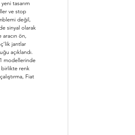
 yeni tasarım 
ller ve stop 
mblemi değil, 
de sinyal olarak 
 aracın ön, 
’lik jantlar 
uğu açıklandı. 
21 modellerinde 
birlikte renk 
alıştırma, Fiat 