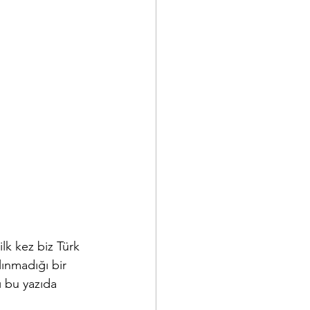
lk kez biz Türk 
ınmadığı bir 
ı bu yazıda 