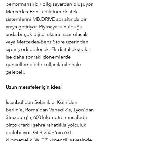
performanslı bir bilgisayardan oluşuyor. 
Mercedes-Benz artık tüm destek 
sistemlerini 
MB.DRIVE
 adı altında bir 
araya getiriyor. Piyasaya sunulduğu 
anda birçok dijital ekstra hazır olacak 
veya Mercedes-Benz Store üzerinden 
sipariş edilebilecek. Ek dijital ekstralar 
ise daha sonraki dönemlerde 
güncellemelerle kullanılabilir hale 
gelecek.
Uzun mesafeler için ideal
İstanbul’dan Selanik’e, Köln'den 
Berlin'e, Roma'dan Venedik'e, Lyon'dan 
Strazburg'a, 600 kilometre mesafede 
birçok farklı şehre rahatlıkla yolculuk 
edilebiliyor. GLB 250+'nın 631 
kilometrelik (WLTP)
menzili sayesinde 
[2]