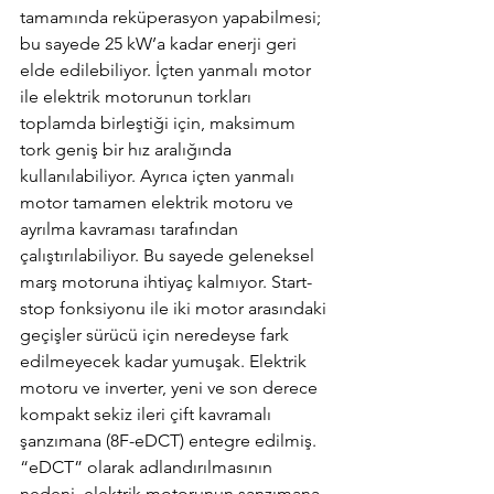
tamamında reküperasyon yapabilmesi; 
bu sayede 25 kW’a kadar enerji geri 
elde edilebiliyor. İçten yanmalı motor 
ile elektrik motorunun torkları 
toplamda birleştiği için, maksimum 
tork geniş bir hız aralığında 
kullanılabiliyor. Ayrıca içten yanmalı 
motor tamamen elektrik motoru ve 
ayrılma kavraması tarafından 
çalıştırılabiliyor. Bu sayede geleneksel 
marş motoruna ihtiyaç kalmıyor. Start-
stop fonksiyonu ile iki motor arasındaki 
geçişler sürücü için neredeyse fark 
edilmeyecek kadar yumuşak. Elektrik 
motoru ve inverter, yeni ve son derece 
kompakt sekiz ileri çift kavramalı 
şanzımana (8F-eDCT) entegre edilmiş. 
“eDCT” olarak adlandırılmasının 
nedeni, elektrik motorunun şanzımana 