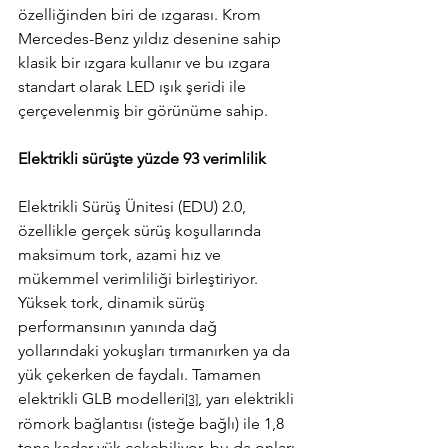
özelliğinden biri de ızgarası. Krom 
Mercedes-Benz yıldız desenine sahip 
klasik bir ızgara kullanır ve bu ızgara 
standart olarak LED ışık şeridi ile 
çerçevelenmiş bir görünüme sahip.
Elektrikli sürüşte yüzde 93 verimlilik
Elektrikli Sürüş Ünitesi (EDU) 2.0, 
özellikle gerçek sürüş koşullarında 
maksimum tork, azami hız ve 
mükemmel verimliliği birleştiriyor. 
Yüksek tork, dinamik sürüş 
performansının yanında dağ 
yollarındaki yokuşları tırmanırken ya da 
yük çekerken de faydalı. Tamamen 
elektrikli GLB modelleri
, yarı elektrikli 
[3]
römork bağlantısı (isteğe bağlı) ile 1,8 
tona kadar yük çekebiliyor, bu da onları 