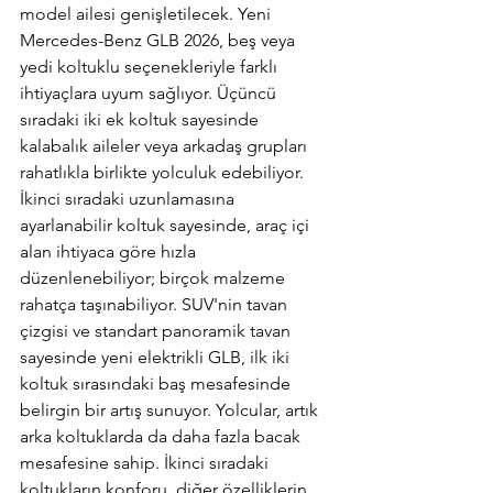
model ailesi genişletilecek. Yeni 
Mercedes-Benz GLB 2026, beş veya 
yedi koltuklu seçenekleriyle farklı 
ihtiyaçlara uyum sağlıyor. Üçüncü 
sıradaki iki ek koltuk sayesinde 
kalabalık aileler veya arkadaş grupları 
rahatlıkla birlikte yolculuk edebiliyor. 
İkinci sıradaki uzunlamasına 
ayarlanabilir koltuk sayesinde, araç içi 
alan ihtiyaca göre hızla 
düzenlenebiliyor; birçok malzeme 
rahatça taşınabiliyor. SUV'nin tavan 
çizgisi ve standart panoramik tavan 
sayesinde yeni elektrikli GLB, ilk iki 
koltuk sırasındaki baş mesafesinde 
belirgin bir artış sunuyor. Yolcular, artık 
arka koltuklarda da daha fazla bacak 
mesafesine sahip. İkinci sıradaki 
koltukların konforu, diğer özelliklerin 