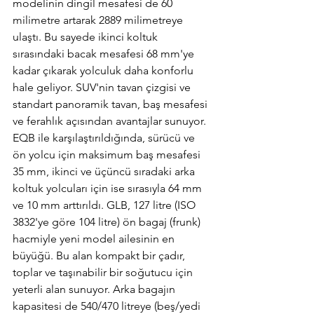
modelinin dingil mesafesi de 60 
milimetre artarak 2889 milimetreye 
ulaştı. Bu sayede ikinci koltuk 
sırasındaki bacak mesafesi 68 mm'ye 
kadar çıkarak yolculuk daha konforlu 
hale geliyor. SUV'nin tavan çizgisi ve 
standart panoramik tavan, baş mesafesi 
ve ferahlık açısından avantajlar sunuyor. 
EQB ile karşılaştırıldığında, sürücü ve 
ön yolcu için maksimum baş mesafesi 
35 mm, ikinci ve üçüncü sıradaki arka 
koltuk yolcuları için ise sırasıyla 64 mm 
ve 10 mm arttırıldı. GLB, 127 litre (ISO 
3832'ye göre 104 litre) ön bagaj (frunk) 
hacmiyle yeni model ailesinin en 
büyüğü. Bu alan kompakt bir çadır, 
toplar ve taşınabilir bir soğutucu için 
yeterli alan sunuyor. Arka bagajın 
kapasitesi de 540/470 litreye (beş/yedi 