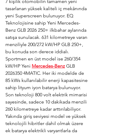
7 kişilik otomobilin tamamen yeni 
tasarlanan yüksek kaliteli iç mekânında 
yeni Superscreen bulunuyor. EQ 
Teknolojisine sahip Yeni Mercedes-
Benz GLB 2026 250+ ilkbahar aylarında 
satışa sunulacak. 631 kilometreye varan 
menziliyle 200/272 kW/HP GLB 250+, 
bu konuda son derece iddialı. 
Sportmen en üst model ise 260/354 
kW/HP Yeni 
Mercedes-Benz
 GLB 
2026350 4MATIC. Her iki modelde de 
85 kWs kullanılabilir enerji kapasitesine 
sahip lityum iyon batarya bulunuyor. 
Son teknoloji 800 volt elektrik mimarisi 
sayesinde, sadece 10 dakikada menzili 
260 kilometreye kadar arttırılabiliyor. 
Yakında giriş seviyesi model ve yüksek 
teknolojili hibritler dahil olmak üzere 
ek batarya elektrikli varyantlarla da 