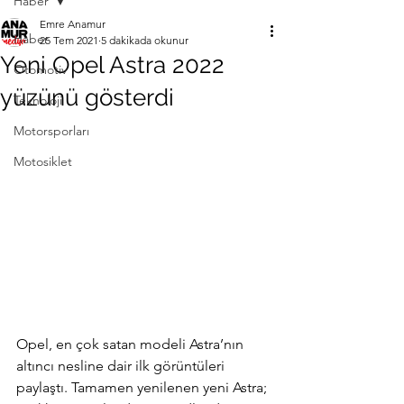
Haber
Emre Anamur
Haber
25 Tem 2021
5 dakikada okunur
Yeni Opel Astra 2022
Otomotiv
yüzünü gösterdi
Teknoloji
Motorsporları
Motosiklet
Opel, en çok satan modeli Astra’nın 
altıncı nesline dair ilk görüntüleri 
paylaştı. Tamamen yenilenen yeni Astra; 