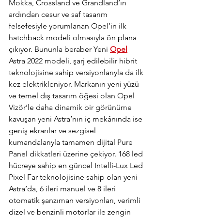
Mokka, Crossland ve Grandland’ın 
ardından cesur ve saf tasarım 
felsefesiyle yorumlanan Opel’in ilk 
hatchback modeli olmasıyla ön plana 
çıkıyor. Bununla beraber Yeni 
Opel
Astra 2022 modeli, şarj edilebilir hibrit 
teknolojisine sahip versiyonlarıyla da ilk 
kez elektrikleniyor. Markanın yeni yüzü 
ve temel dış tasarım öğesi olan Opel 
Vizör’le daha dinamik bir görünüme 
kavuşan yeni Astra’nın iç mekânında ise 
geniş ekranlar ve sezgisel 
kumandalarıyla tamamen dijital Pure 
Panel dikkatleri üzerine çekiyor. 168 led 
hücreye sahip en güncel Intelli-Lux Led 
Pixel Far teknolojisine sahip olan yeni 
Astra’da, 6 ileri manuel ve 8 ileri 
otomatik şanzıman versiyonları, verimli 
dizel ve benzinli motorlar ile zengin 