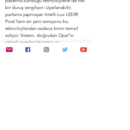
pazarına sunduğu teknolojilerle de net 
bir duruş sergiliyor. Uyarlanabilir, 
parlama yapmayan Intelli-Lux LED® 
Pixel farın en yeni versiyonu bu 
teknolojilerden sadece birini temsil 
ediyor. Sistem, doğrudan Opel’in 
amiral gemileri Insignia ve 
Grandland’dan aktarılıyor ve 168 led 
hücresiyle kompakt ve orta sınıfa 
aydınlatma teknolojisiyle öncülük 
ediyor.
Konfor standart
Alman üretici Opel’in tipik gelişmiş 
koltuk konforu geleneği bu modelde 
de en üst düzeyde sunuluyor. Yeni Astra 
Sports Tourer'ın şirket bünyesinde 
geliştirilen AGR (Sağlıklı Sırtlar 