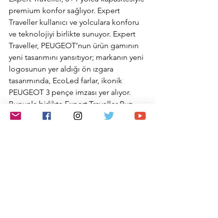
premium konfor sağlıyor. Expert 
Traveller kullanıcı ve yolculara konforu 
ve teknolojiyi birlikte sunuyor. Expert 
Traveller, PEUGEOT’nun ürün gamının 
yeni tasarımını yansıtıyor; markanın yeni 
logosunun yer aldığı ön ızgara 
tasarımında, EcoLed farlar, ikonik 
PEUGEOT 3 pençe imzası yer alıyor. 
Bununla birlikte Expert Traveller Buz 
Beyaz, Titanyum Gri, Tekno Gri, İnci 
Siyah ve Arazi Yeşil olmak üzere 5 farklı 
renk seçeneği ile sunuluyor. İç 
mekânda ise dijital gösterge paneli ve 
dokunmatik ekran, günlük sürüşte 
güvenlik ve pratiklik sağlıyor. Özellikle 
gösterge panelinin üst kısmında ve orta 
konsolda olmak üzere büyük bir 
saklama bölmesi mevcut. Gösterge 