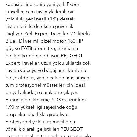
kapasitesine sahip yeni yerli Expert 
Traveller, cam tavanıyla ferah bir 
yolculuk, yeni nesil sürüş destek 
sistemleri ile de ekstra güvenlik 
sağlıyor. Yerli Expert Traveller, 2.2 litrelik 
BlueHDİ verimli dizel motor, 180 HP 
güç ve EAT8 otomatik şanzımanla 
birlikte kombine ediliyor. PEUGEOT 
Expert Traveller, uzun yolculuklarda çok 
sayıda yolcuyu ve bagajlarını konforlu 
bir şekilde taşıyabilecek bir araç arayan 
tüm profesyonel müşteriler için ideal 
bir yol arkadaşı olarak öne çıkıyor. 
Bununla birlikte araç, 5.33 m uzunluğu 
1.90 m yüksekliği sayesinde çoğu 
otoparka rahatlıkla girebiliyor. 
Profesyonel yolcu taşımacılığına 
yönelik olarak geliştirilen PEUGEOT 
Expert Traveller, 8+1 yolcu kapasitesiyle 