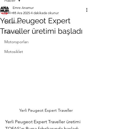
Haber
Emre Anamur
Haber
13 Ara 2025
4 dakikada okunur
Yerli Peugeot Expert
Otomotiv
Traveller üretimi başladı
Teknoloji
Motorsporları
Motosiklet
Yerli Peugeot Expert Traveller
Yerli Peugeot Expert Traveller üretimi 
TOFAŞ’ın Bursa fabrikasında başladı. 